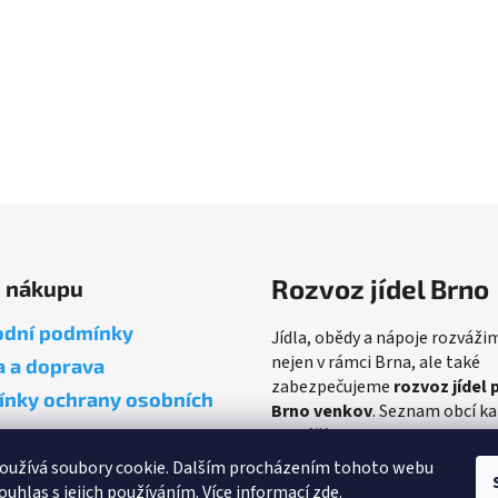
O
v
l
á
d
Rozvoz jídel Brno
o nákupu
a
c
dní podmínky
Jídla, obědy a nápoje rozváži
í
nejen v rámci Brna, ale také
a a doprava
p
zabezpečujeme
rozvoz jídel 
r
nky ochrany osobních
Brno venkov
. Seznam obcí k
v
rozvážíme najdete
ZDE
.
k
oužívá soubory cookie. Dalším procházením tohoto webu
y
ouhlas s jejich používáním. Více informací
zde
.
v