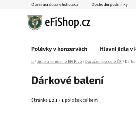
Přejít
Otevírací doba efishop.cz
Obchodní podmínky
na
obsah
Polévky v konzervách
Hlavní jídla v
Domů
/
Jídlo a řemeslné EFI Pivo
/
Doručení po celé ČR
/
Dárko
Dárkové balení
Stránka
1
z
1
-
1
položek celkem