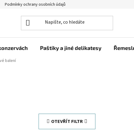
Podmínky ochrany osobních údajů
Moje objednávka
 konzervách
Paštiky a jiné delikatesy
Řemesln
vé balení
OTEVŘÍT FILTR