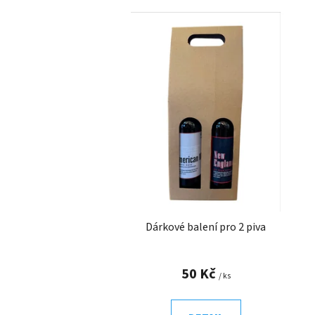
V
ý
p
i
s
p
r
o
d
u
k
t
Dárkové balení pro 2 piva
ů
50 Kč
/ ks