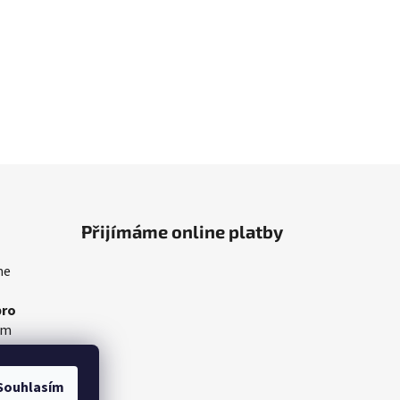
Přijímáme online platby
me
pro
am
Souhlasím