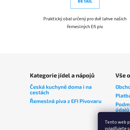
DETAIL
Praktický obal určený pro dvě lahve našich
řemeslných Efi piv.
Z
á
Kategorie jídel a nápojů
Vše 
p
a
Česká kuchyně doma i na
Obcho
t
cestách
Platb
í
Řemeslná piva z EFI Pivovaru
Podmí
údajů
Tento web p
vyjadřujete s