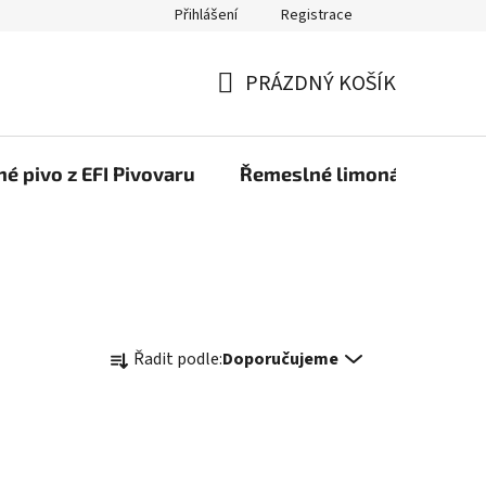
Přihlášení
Registrace
PRÁZDNÝ KOŠÍK
NÁKUPNÍ
KOŠÍK
é pivo z EFI Pivovaru
Řemeslné limonády z EFI 
Ř
Řadit podle:
Doporučujeme
a
z
e
n
í