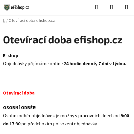
Přejít
Hledat
NÁKUPN
na
KOŠÍK
obsah
Domů
/
Otevírací doba efishop.cz
Otevírací doba efishop.cz
E-shop
Objednávky přijímáme online
24 hodin denně, 7 dní v týdnu.
Otevírací doba
OSOBNÍ ODBĚR
Osobní odběr objednávek je možný v pracovních dnech od
9:00
do 17:30
po předchozím potvrzení objednávky.