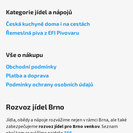
á
Kategorie jídel a nápojů
p
a
Česká kuchyně doma i na cestách
t
Řemeslná piva z EFI Pivovaru
í
Vše o nákupu
Obchodní podmínky
Platba a doprava
Podmínky ochrany osobních údajů
Rozvoz jídel Brno
Jídla, obědy a nápoje rozvážime nejen v rámci Brna, ale také
zabezpečujeme
rozvoz jídel pro Brno venkov
. Seznam
obcí kam rozvážíme najdete
ZDE
.