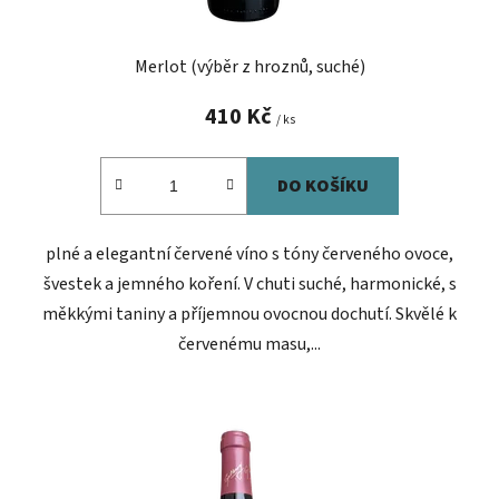
t
ů
Merlot (výběr z hroznů, suché)
410 Kč
/ ks
DO KOŠÍKU
plné a elegantní červené víno s tóny červeného ovoce,
švestek a jemného koření. V chuti suché, harmonické, s
měkkými taniny a příjemnou ovocnou dochutí. Skvělé k
červenému masu,...