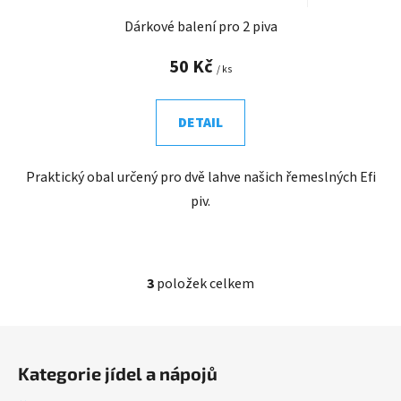
Dárkové balení pro 2 piva
50 Kč
/ ks
DETAIL
Praktický obal určený pro dvě lahve našich řemeslných Efi
piv.
3
položek celkem
O
v
l
Z
á
á
d
Kategorie jídel a nápojů
p
a