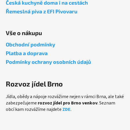
a
Česká kuchyně doma i na cestách
c
t
í
Řemeslná piva z EFI Pivovaru
í
p
r
v
Vše o nákupu
k
y
Obchodní podmínky
v
Platba a doprava
ý
p
Podmínky ochrany osobních údajů
i
s
u
Rozvoz jídel Brno
Jídla, obědy a nápoje rozvážime nejen v rámci Brna, ale také
zabezpečujeme
rozvoz jídel pro Brno venkov
. Seznam
obcí kam rozvážíme najdete
ZDE
.