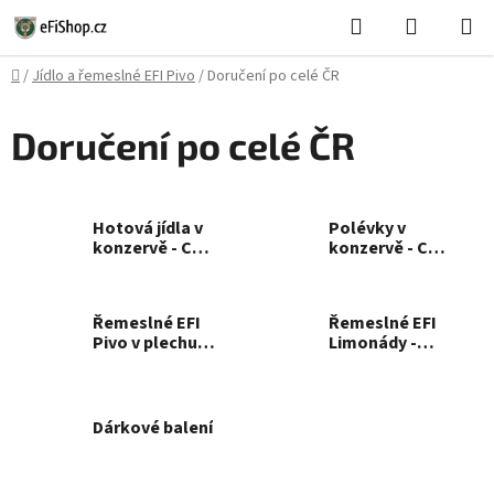
Přejít
Hledat
NÁKUPN
na
KOŠÍK
obsah
Domů
/
Jídlo a řemeslné EFI Pivo
/
Doručení po celé ČR
Doručení po celé ČR
Hotová jídla v
Polévky v
konzervě - Celá
konzervě - Celá
ČR
ČR
Řemeslné EFI
Řemeslné EFI
Pivo v plechu -
Limonády -
Celá ČR
Celá ČR
Dárkové balení