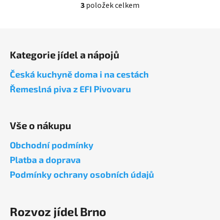
3
položek celkem
O
v
l
Z
á
á
d
Kategorie jídel a nápojů
p
a
a
Česká kuchyně doma i na cestách
c
t
í
Řemeslná piva z EFI Pivovaru
í
p
r
v
Vše o nákupu
k
y
Obchodní podmínky
v
Platba a doprava
ý
p
Podmínky ochrany osobních údajů
i
s
u
Rozvoz jídel Brno