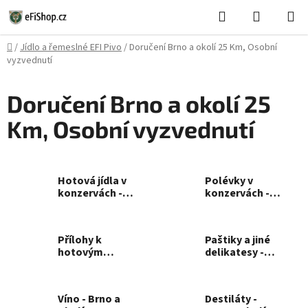
Přejít
Hledat
NÁKUPN
na
KOŠÍK
obsah
Domů
/
Jídlo a řemeslné EFI Pivo
/
Doručení Brno a okolí 25 Km, Osobní
vyzvednutí
Doručení Brno a okolí 25
Km, Osobní vyzvednutí
Hotová jídla v
Polévky v
konzervách -
konzervách -
Brno a okolí
Brno a okolí
Přílohy k
Paštiky a jiné
hotovým
delikatesy -
jídlům - Brno a
Brno a okolí
okolí
Víno - Brno a
Destiláty -