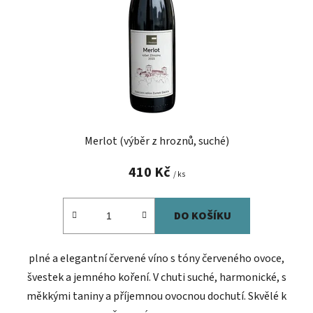
r
t
o
ů
d
u
k
t
ů
Merlot (výběr z hroznů, suché)
410 Kč
/ ks
DO KOŠÍKU
plné a elegantní červené víno s tóny červeného ovoce,
švestek a jemného koření. V chuti suché, harmonické, s
měkkými taniny a příjemnou ovocnou dochutí. Skvělé k