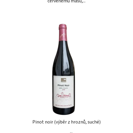
červenému masu,...
Pinot noir (výběr z hroznů, suché)