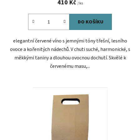
410 Kč
/ ks
DO KOŠÍKU
elegantní červené víno s jemnými tóny třešní, lesního
ovoce a kořenitých nádechů. V chuti suché, harmonické, s
měkkými taniny a dlouhou ovocnou dochutí. Skvělé k
červenému masu,...