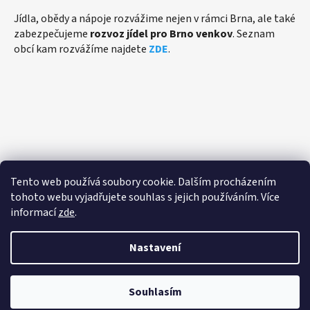
Jídla, obědy a nápoje rozvážime nejen v rámci Brna, ale také
zabezpečujeme
rozvoz jídel pro Brno venkov
. Seznam
obcí kam rozvážíme najdete
ZDE
.
Přijímáme online platby
Tento web používá soubory cookie. Dalším procházením
tohoto webu vyjadřujete souhlas s jejich používáním. Více
informací
zde
.
Nastavení
Vytvořil Shoptet
Souhlasím
Copyright 2026
eFiShop.cz - Rozvoz jídla Brno
. Všechna