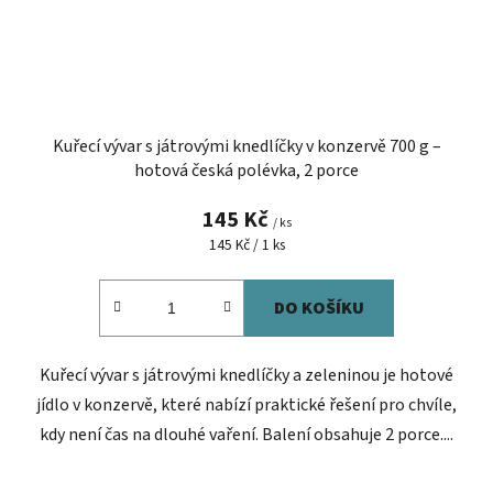
Kuřecí vývar s játrovými knedlíčky v konzervě 700 g –
hotová česká polévka, 2 porce
145 Kč
/ ks
Měrná
145 Kč / 1 ks
cena:
DO KOŠÍKU
Kuřecí vývar s játrovými knedlíčky a zeleninou je hotové
jídlo v konzervě, které nabízí praktické řešení pro chvíle,
kdy není čas na dlouhé vaření. Balení obsahuje 2 porce....