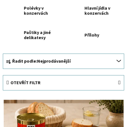
Polévky v
Hlavní jídla v
konzervách
konzervách
Paštiky a jiné
Přílohy
delikatesy
Ř
Řadit podle:
Nejprodávanější
a
z
e
OTEVŘÍT FILTR
n
í
V
p
ý
r
p
o
i
d