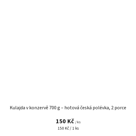
Kulajda v konzervě 700 g – hotová česká polévka, 2 porce
150 Kč
/ ks
Měrná
150 Kč / 1 ks
cena: