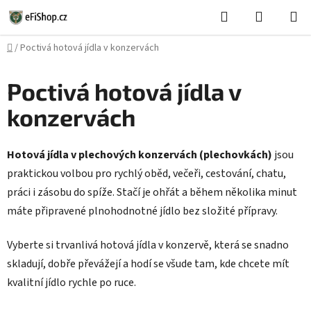
Přejít
Hledat
NÁKUPN
na
KOŠÍK
obsah
Domů
/
Poctivá hotová jídla v konzervách
Poctivá hotová jídla v
konzervách
Hotová jídla v plechových konzervách (plechovkách)
jsou
praktickou volbou pro rychlý oběd, večeři, cestování, chatu,
práci i zásobu do spíže. Stačí je ohřát a během několika minut
máte připravené plnohodnotné jídlo bez složité přípravy.
Vyberte si trvanlivá hotová jídla v konzervě, která se snadno
skladují, dobře převážejí a hodí se všude tam, kde chcete mít
kvalitní jídlo rychle po ruce.