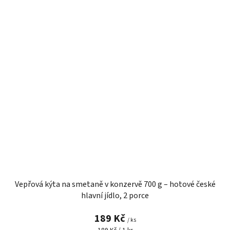
Vepřová kýta na smetaně v konzervě 700 g – hotové české
hlavní jídlo, 2 porce
189 Kč
/ ks
Měrná