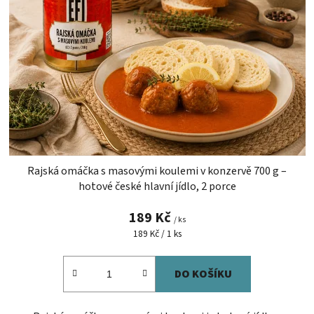
s
u
p
k
r
t
o
ů
d
u
k
t
ů
Rajská omáčka s masovými koulemi v konzervě 700 g –
hotové české hlavní jídlo, 2 porce
189 Kč
/ ks
Měrná
189 Kč / 1 ks
cena:
DO KOŠÍKU