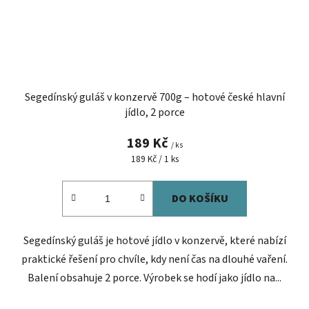
Segedínský guláš v konzervě 700g – hotové české hlavní
jídlo, 2 porce
189 Kč
/ ks
Měrná
189 Kč / 1 ks
cena:
DO KOŠÍKU
Segedínský guláš je hotové jídlo v konzervě, které nabízí
praktické řešení pro chvíle, kdy není čas na dlouhé vaření.
Balení obsahuje 2 porce. Výrobek se hodí jako jídlo na...