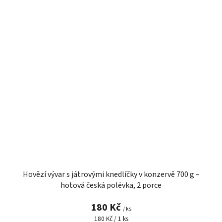
Hovězí vývar s játrovými knedlíčky v konzervě 700 g –
hotová česká polévka, 2 porce
180 Kč
/ ks
Měrná
180 Kč / 1 ks