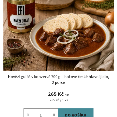
Hovězí guláš v konzervě 700 g – hotové české hlavní jídlo,
2 porce
265 Kč
/ ks
Měrná
265 Kč / 1 ks
cena:
DO KOŠÍKU