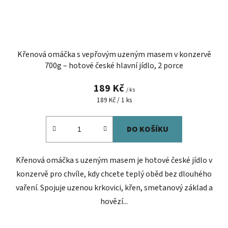
Křenová omáčka s vepřovým uzeným masem v konzervě
700g – hotové české hlavní jídlo, 2 porce
189 Kč
/ ks
Měrná
189 Kč / 1 ks
cena:
DO KOŠÍKU
Křenová omáčka s uzeným masem je hotové české jídlo v
konzervě pro chvíle, kdy chcete teplý oběd bez dlouhého
vaření. Spojuje uzenou krkovici, křen, smetanový základ a
hovězí...