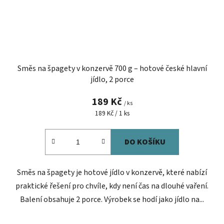
Směs na špagety v konzervě 700 g – hotové české hlavní
jídlo, 2 porce
189 Kč
/ ks
Měrná
189 Kč / 1 ks
cena:
DO KOŠÍKU
Směs na špagety je hotové jídlo v konzervě, které nabízí
praktické řešení pro chvíle, kdy není čas na dlouhé vaření.
Balení obsahuje 2 porce. Výrobek se hodí jako jídlo na...