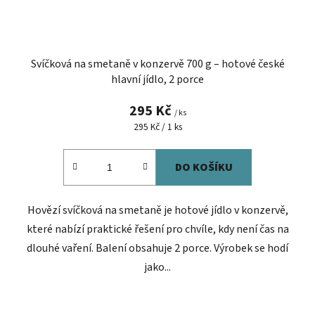
Svíčková na smetaně v konzervě 700 g – hotové české
hlavní jídlo, 2 porce
295 Kč
/ ks
Měrná
295 Kč / 1 ks
cena:
DO KOŠÍKU
Hovězí svíčková na smetaně je hotové jídlo v konzervě,
které nabízí praktické řešení pro chvíle, kdy není čas na
dlouhé vaření. Balení obsahuje 2 porce. Výrobek se hodí
jako...