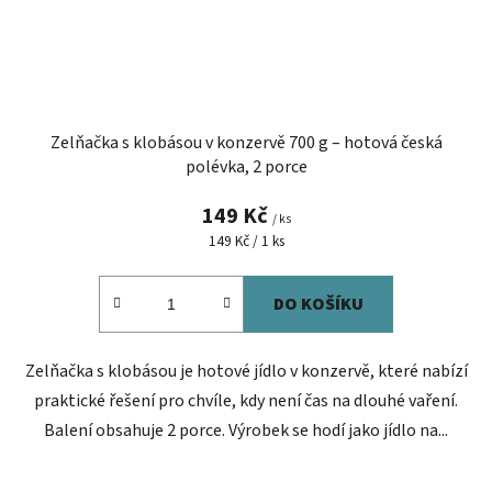
Zelňačka s klobásou v konzervě 700 g – hotová česká
polévka, 2 porce
149 Kč
/ ks
Měrná
149 Kč / 1 ks
cena:
DO KOŠÍKU
Zelňačka s klobásou je hotové jídlo v konzervě, které nabízí
praktické řešení pro chvíle, kdy není čas na dlouhé vaření.
Balení obsahuje 2 porce. Výrobek se hodí jako jídlo na...