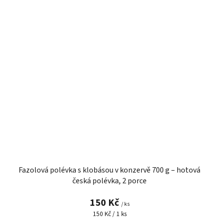
Fazolová polévka s klobásou v konzervě 700 g – hotová
česká polévka, 2 porce
150 Kč
/ ks
Měrná
150 Kč / 1 ks