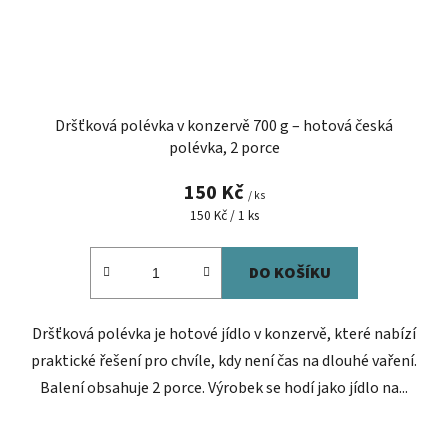
Dršťková polévka v konzervě 700 g – hotová česká
polévka, 2 porce
150 Kč
/ ks
Měrná
150 Kč / 1 ks
cena:
DO KOŠÍKU
Dršťková polévka je hotové jídlo v konzervě, které nabízí
praktické řešení pro chvíle, kdy není čas na dlouhé vaření.
Balení obsahuje 2 porce. Výrobek se hodí jako jídlo na...