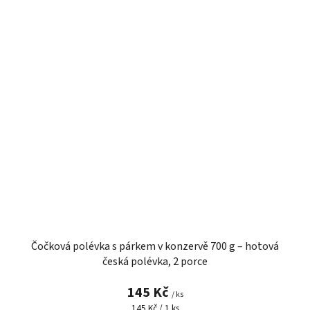
Čočková polévka s párkem v konzervě 700 g – hotová
česká polévka, 2 porce
145 Kč
/ ks
Měrná
145 Kč / 1 ks