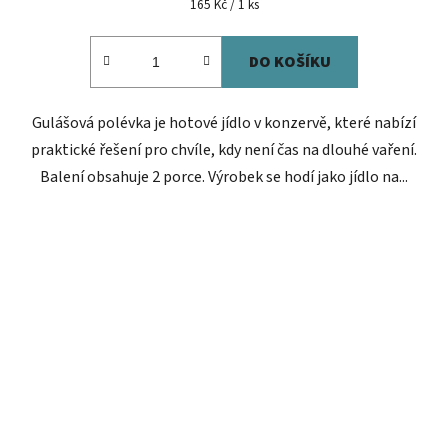
Měrná
165 Kč / 1 ks
cena:
DO KOŠÍKU
Gulášová polévka je hotové jídlo v konzervě, které nabízí
praktické řešení pro chvíle, kdy není čas na dlouhé vaření.
Balení obsahuje 2 porce. Výrobek se hodí jako jídlo na...