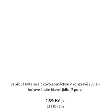
Vepřová kýta se šípkovou omáčkou v konzervě 700 g –
hotové české hlavní jídlo, 2 porce
189 Kč
/ ks
Měrná
189 Kč / 1 ks
cena: