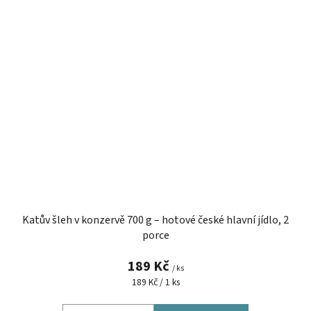
Katův šleh v konzervě 700 g – hotové české hlavní jídlo, 2
porce
189 Kč
/ ks
Měrná
189 Kč / 1 ks
cena: