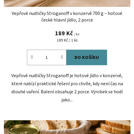
Vepřové nudličky Stroganoff v konzervě 700 g – hotové
české hlavní jídlo, 2 porce
189 Kč
/ ks
Měrná
189 Kč / 1 ks
cena:
DO KOŠÍKU
Vepřové nudličky Stroganoff je hotové jídlo v konzervě,
které nabízí praktické řešení pro chvíle, kdy není čas na
dlouhé vaření. Balení obsahuje 2 porce. Výrobek se hodí
jako...