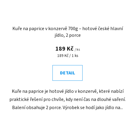
Kuře na paprice v konzervě 700g – hotové české hlavní
jídlo, 2 porce
189 Kč
/ ks
Měrná
189 Kč / 1 ks
cena:
DETAIL
Kuře na paprice je hotové jídlo v konzervě, které nabízí
praktické řešení pro chvíle, kdy není čas na dlouhé vaření.
Balení obsahuje 2 porce. Výrobek se hodí jako jídlo na...