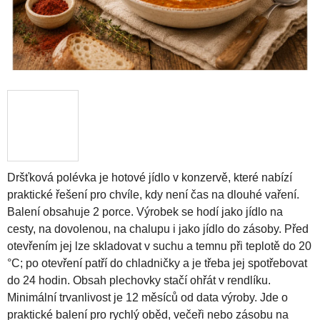
Dršťková polévka je hotové jídlo v konzervě, které nabízí
praktické řešení pro chvíle, kdy není čas na dlouhé vaření.
Balení obsahuje 2 porce. Výrobek se hodí jako jídlo na
cesty, na dovolenou, na chalupu i jako jídlo do zásoby. Před
otevřením jej lze skladovat v suchu a temnu při teplotě do 20
°C; po otevření patří do chladničky a je třeba jej spotřebovat
do 24 hodin. Obsah plechovky stačí ohřát v rendlíku.
Minimální trvanlivost je 12 měsíců od data výroby. Jde o
praktické balení pro rychlý oběd, večeři nebo zásobu na