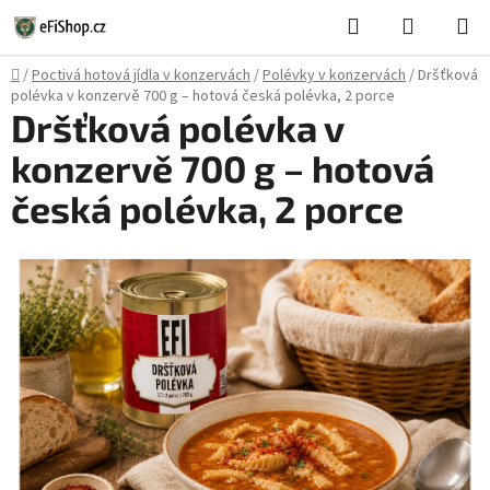
Přejít
Hledat
NÁKUPN
na
KOŠÍK
obsah
Domů
/
Poctivá hotová jídla v konzervách
/
Polévky v konzervách
/
Dršťková
polévka v konzervě 700 g – hotová česká polévka, 2 porce
Dršťková polévka v
konzervě 700 g – hotová
česká polévka, 2 porce