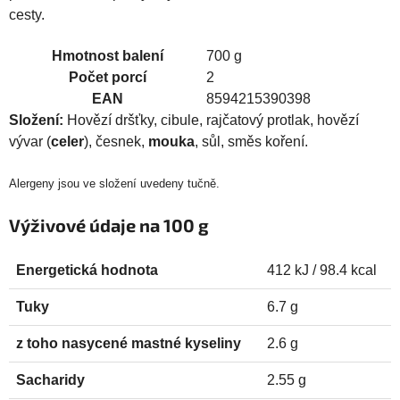
cesty.
Hmotnost balení
700 g
Počet porcí
2
EAN
8594215390398
Složení:
Hovězí dršťky, cibule, rajčatový protlak, hovězí
vývar (
celer
), česnek,
mouka
, sůl, směs koření.
Alergeny jsou ve složení uvedeny tučně.
Výživové údaje na 100 g
Energetická hodnota
412 kJ / 98.4 kcal
Tuky
6.7 g
z toho nasycené mastné kyseliny
2.6 g
Sacharidy
2.55 g