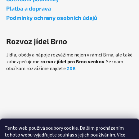
Platba a doprava
Podmínky ochrany osobních údajů
Rozvoz jídel Brno
Jídla, obědy a nápoje rozvážime nejen v rámci Brna, ale také
zabezpečujeme
rozvoz jídel pro Brno venkov
. Seznam
obcí kam rozvážíme najdete
ZDE
.
Přijímáme online platby
Tento web používá soubory cookie. Dalším procházením
tohoto webu vyjadřujete souhlas s jejich používáním. Více