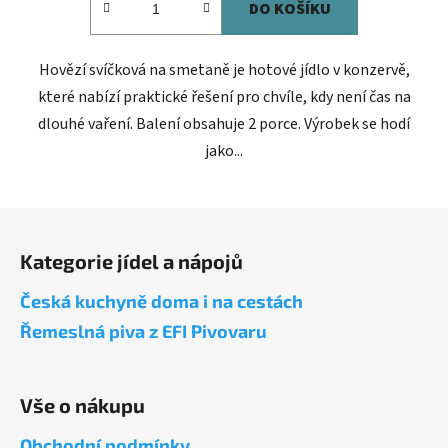
DO KOŠÍKU
Hovězí svíčková na smetaně je hotové jídlo v konzervě,
které nabízí praktické řešení pro chvíle, kdy není čas na
dlouhé vaření. Balení obsahuje 2 porce. Výrobek se hodí
jako...
Z
á
Kategorie jídel a nápojů
p
a
Česká kuchyně doma i na cestách
t
Řemeslná piva z EFI Pivovaru
í
Vše o nákupu
Obchodní podmínky