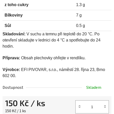
z toho cukry
1.3 g
Bílkoviny
7 g
Sůl
0.5 g
Skladování:
V suchu a temnu při teplotě do 20 °C. Po
otevření skladujte v lednici do 4 °C a spotřebujte do 24
hodin.
Příprava:
Obsah plechovky ohřejte v rendlíku.
Výrobce:
EFI PIVOVAR, s.r.o., náměstí 28. října 23, Brno
602 00.
Dostupnost
Skladem
150 Kč
/ ks
Měrná cena:
150 Kč / 1 ks