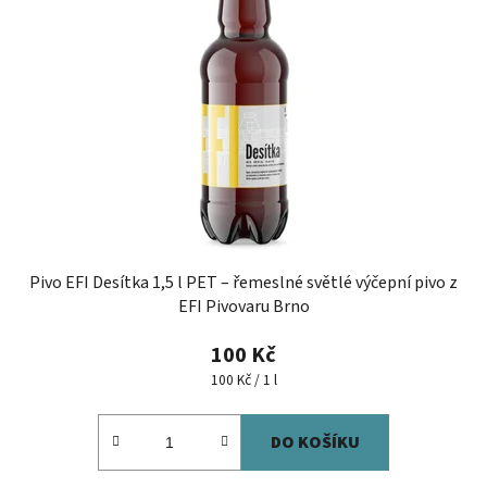
Pivo EFI Desítka 1,5 l PET – řemeslné světlé výčepní pivo z
EFI Pivovaru Brno
100 Kč
Měrná
100 Kč / 1 l
cena:
DO KOŠÍKU