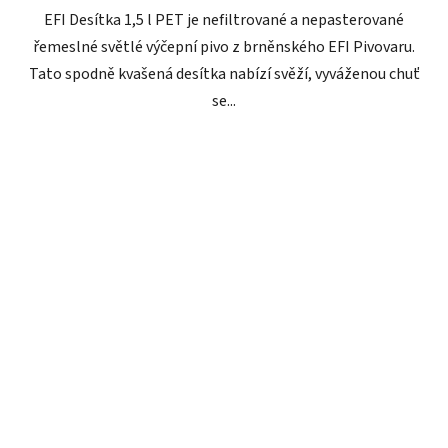
EFI Desítka 1,5 l PET je nefiltrované a nepasterované
řemeslné světlé výčepní pivo z brněnského EFI Pivovaru.
Tato spodně kvašená desítka nabízí svěží, vyváženou chuť
se...