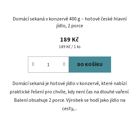
Domácí sekaná v konzervě 400 g – hotové české hlavní
jídlo, 2 porce
189 Kč
Měrná
189 Kč / 1 ks
cena:
DO KOŠÍKU
Domácí sekaná je hotové jídlo v konzervě, které nabízí
praktické řešení pro chvíle, kdy není čas na dlouhé vaření.
Balení obsahuje 2 porce. Výrobek se hodí jako jídlo na
cesty,...