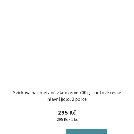
Svíčková na smetaně v konzervě 700 g – hotové české
hlavní jídlo, 2 porce
295 Kč
Měrná
295 Kč / 1 ks
cena: