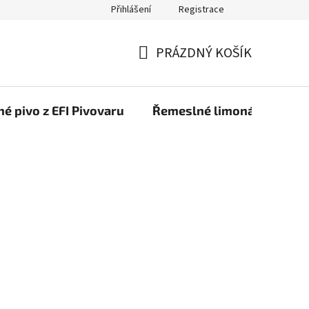
Přihlášení
Registrace
PRÁZDNÝ KOŠÍK
NÁKUPNÍ
KOŠÍK
é pivo z EFI Pivovaru
Řemeslné limonády z EFI 