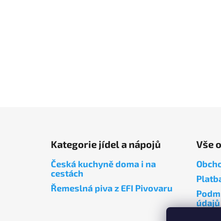
Z
á
Kategorie jídel a nápojů
Vše 
p
a
Česká kuchyně doma i na
Obcho
t
cestách
Platb
í
Řemeslná piva z EFI Pivovaru
Podmí
údajů