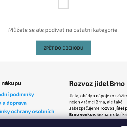
Můžete se ale podívat na ostatní kategorie.
ZPĚT DO OBCHODU
Rozvoz jídel Brno
o nákupu
dní podmínky
Jídla, obědy a nápoje rozváži
nejen v rámci Brna, ale také
a a doprava
zabezpečujeme
rozvoz jídel 
nky ochrany osobních
Brno venkov
. Seznam obcí k
rozvážíme najdete
ZDE
.