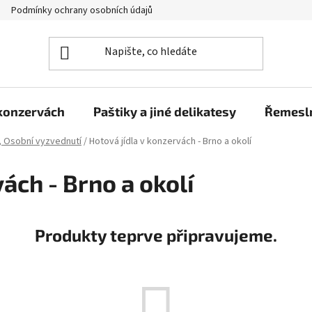
Podmínky ochrany osobních údajů
Moje objednávka
 konzervách
Paštiky a jiné delikatesy
Řemesln
, Osobní vyzvednutí
/
Hotová jídla v konzervách - Brno a okolí
ách - Brno a okolí
Produkty teprve připravujeme.