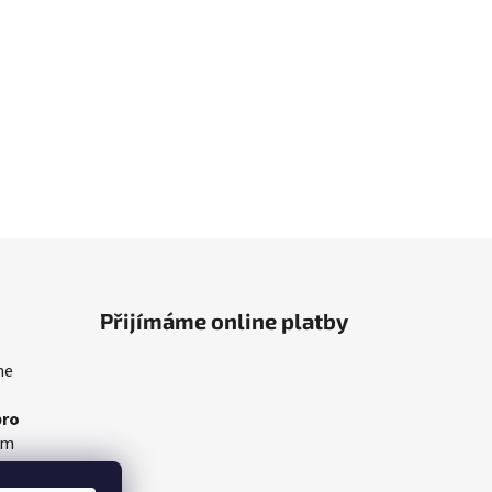
Přijímáme online platby
me
pro
am