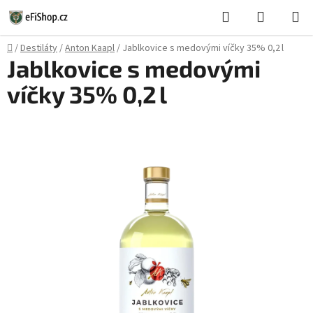
Přejít
Hledat
NÁKUPN
na
KOŠÍK
obsah
Domů
/
Destiláty
/
Anton Kaapl
/
Jablkovice s medovými víčky 35% 0,2 l
Jablkovice s medovými
víčky 35% 0,2 l