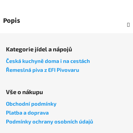
Popis
Z
á
Kategorie jídel a nápojů
p
a
Česká kuchyně doma i na cestách
t
Řemeslná piva z EFI Pivovaru
í
Vše o nákupu
Obchodní podmínky
Platba a doprava
Podmínky ochrany osobních údajů