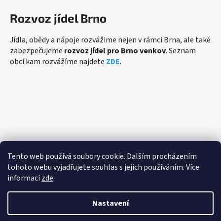
Rozvoz jídel Brno
Jídla, obědy a nápoje rozvážime nejen v rámci Brna, ale také
zabezpečujeme
rozvoz jídel pro Brno venkov
. Seznam
obcí kam rozvážíme najdete
ZDE
.
Přijímáme online platby
Tento web používá soubory cookie. Dalším procházením
tohoto webu vyjadřujete souhlas s jejich používáním. Více
informací
zde
.
Nastavení