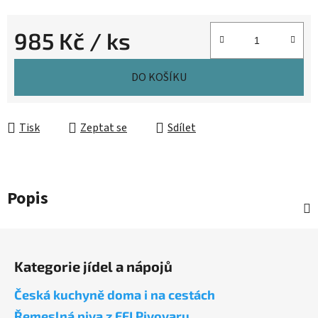
985 Kč
/ ks
Měrná cena:
DO KOŠÍKU
Tisk
Zeptat se
Sdílet
Popis
Z
á
Kategorie jídel a nápojů
p
a
Česká kuchyně doma i na cestách
t
Řemeslná piva z EFI Pivovaru