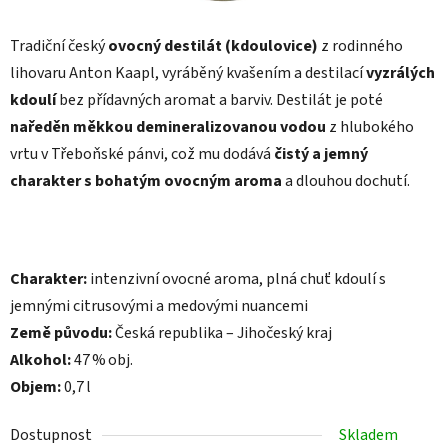
Tradiční český
ovocný destilát (kdoulovice)
z rodinného
lihovaru Anton Kaapl, vyráběný kvašením a destilací
vyzrálých
kdoulí
bez přídavných aromat a barviv. Destilát je poté
naředěn měkkou demineralizovanou vodou
z hlubokého
vrtu v Třeboňské pánvi, což mu dodává
čistý a jemný
charakter s bohatým ovocným aroma
a dlouhou dochutí.
Charakter:
intenzivní ovocné aroma, plná chuť kdoulí s
jemnými citrusovými a medovými nuancemi
Země původu:
Česká republika – Jihočeský kraj
Alkohol:
47 % obj.
Objem:
0,7 l
Dostupnost
Skladem