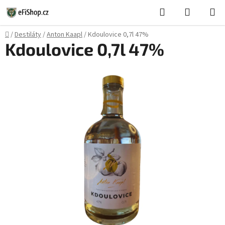
Přejít
Hledat
NÁKUPN
na
KOŠÍK
obsah
Domů
/
Destiláty
/
Anton Kaapl
/
Kdoulovice 0,7l 47%
Kdoulovice 0,7l 47%