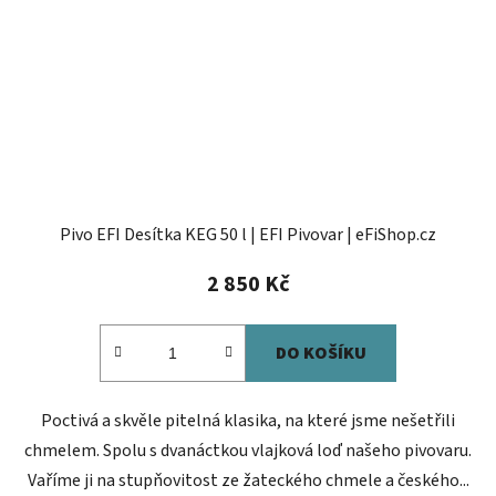
Pivo EFI Desítka KEG 50 l | EFI Pivovar | eFiShop.cz
2 850 Kč
DO KOŠÍKU
Poctivá a skvěle pitelná klasika, na které jsme nešetřili
chmelem. Spolu s dvanáctkou vlajková loď našeho pivovaru.
Vaříme ji na stupňovitost ze žateckého chmele a českého...