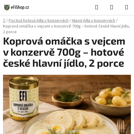
Přejít
Hledat
NÁKUPN
na
KOŠÍK
obsah
Domů
/
Poctivá hotová jídla v konzervách
/
Hlavní jídla v konzervách
/
Koprová omáčka s vejcem v konzervě 700g – hotové české hlavní jídlo,
2 porce
Koprová omáčka s vejcem
v konzervě 700g – hotové
české hlavní jídlo, 2 porce