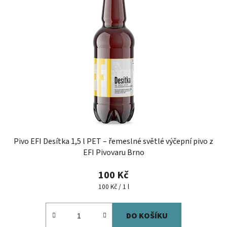
Pivo EFI Desítka 1,5 l PET – řemeslné světlé výčepní pivo z
EFI Pivovaru Brno
100 Kč
Měrná
100 Kč / 1 l
cena:
DO KOŠÍKU