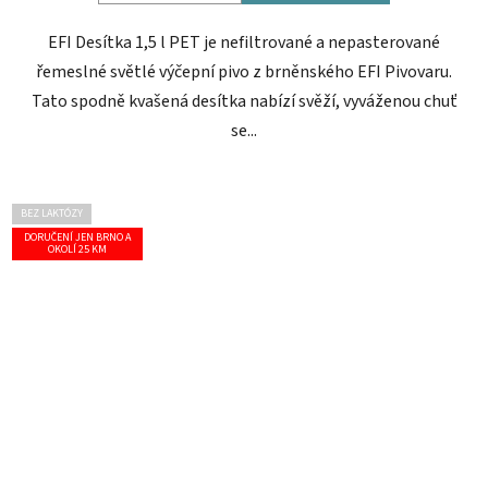
EFI Desítka 1,5 l PET je nefiltrované a nepasterované
řemeslné světlé výčepní pivo z brněnského EFI Pivovaru.
Tato spodně kvašená desítka nabízí svěží, vyváženou chuť
se...
BEZ LAKTÓZY
DORUČENÍ JEN BRNO A
OKOLÍ 25 KM