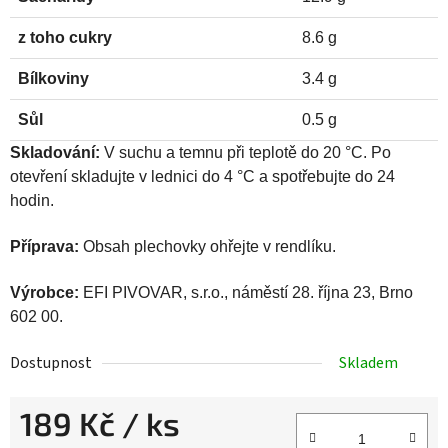
z toho cukry
8.6 g
Bílkoviny
3.4 g
Sůl
0.5 g
Skladování:
V suchu a temnu při teplotě do 20 °C. Po
otevření skladujte v lednici do 4 °C a spotřebujte do 24
hodin.
Příprava:
Obsah plechovky ohřejte v rendlíku.
Výrobce:
EFI PIVOVAR, s.r.o., náměstí 28. října 23, Brno
602 00.
Dostupnost
Skladem
189 Kč
/ ks