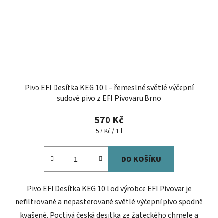
Pivo EFI Desítka KEG 10 l – řemeslné světlé výčepní
sudové pivo z EFI Pivovaru Brno
570 Kč
Měrná
57 Kč / 1 l
cena:
DO KOŠÍKU
Pivo EFI Desítka KEG 10 l od výrobce EFI Pivovar je
nefiltrované a nepasterované světlé výčepní pivo spodně
kvašené. Poctivá česká desítka ze žateckého chmele a