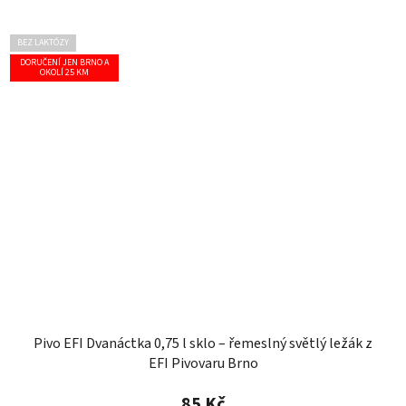
BEZ LAKTÓZY
DORUČENÍ JEN BRNO A
OKOLÍ 25 KM
Pivo EFI Dvanáctka 0,75 l sklo – řemeslný světlý ležák z
EFI Pivovaru Brno
85 Kč