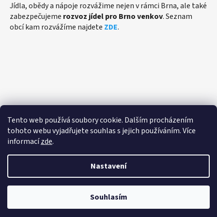
Jídla, obědy a nápoje rozvážime nejen v rámci Brna, ale také
zabezpečujeme
rozvoz jídel pro Brno venkov
. Seznam
obcí kam rozvážíme najdete
ZDE
.
Přijímáme online platby
Tento web používá soubory cookie. Dalším procházením
tohoto webu vyjadřujete souhlas s jejich používáním. Více
informací
zde
.
Nastavení
Vytvořil Shoptet
Souhlasím
Copyright 2026
eFiShop.cz - Rozvoz jídla Brno
. Všechna
práva vyhrazena.