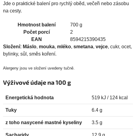
Jde o praktické balení pro rychlý oběd, večeři nebo zásobu
na cesty.
Hmotnost balení
700 g
Počet porcí
2
EAN
8594215390435
Složení:
Máslo
,
mouka
,
mléko
,
smetana
,
vejce
, cukr, ocet,
bylinky, sůl, směs koření.
Alergeny jsou ve složení uvedeny tučně.
Výživové údaje na 100 g
Energetická hodnota
519 kJ / 124 kcal
Tuky
6.4 g
z toho nasycené mastné kyseliny
3.5 g
Sacharidy
12.9 g