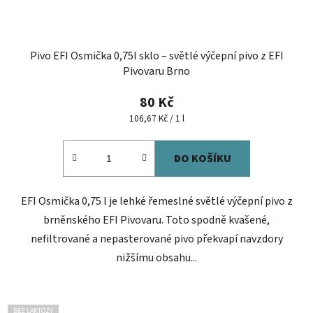
Pivo EFI Osmička 0,75l sklo – světlé výčepní pivo z EFI
Pivovaru Brno
80 Kč
Měrná
106,67 Kč / 1 l
cena:
DO KOŠÍKU
EFI Osmička 0,75 l je lehké řemeslné světlé výčepní pivo z
brněnského EFI Pivovaru. Toto spodně kvašené,
nefiltrované a nepasterované pivo překvapí navzdory
nižšímu obsahu...
BEZ LAKTÓZY