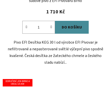
sudové pivo z EFI Pivovaru Brno
1 710 Kč
DO KOŠÍKU
Pivo EFI Desítka KEG 30 l od výrobce EFI Pivovar je
nefiltrované a nepasterované světlé výčepní pivo spodně
kvašené. Česká desítka ze žateckého chmele a českého
sladu nabízí...
DORUČENÍ JEN BRNO A
OKOLÍ 25 KM