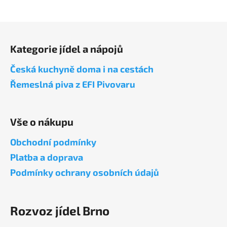
Z
á
Kategorie jídel a nápojů
p
a
Česká kuchyně doma i na cestách
t
Řemeslná piva z EFI Pivovaru
í
Vše o nákupu
Obchodní podmínky
Platba a doprava
Podmínky ochrany osobních údajů
Rozvoz jídel Brno