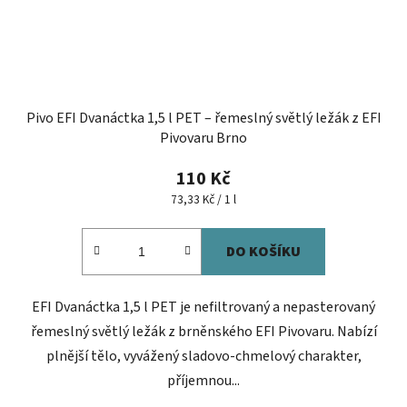
Pivo EFI Dvanáctka 1,5 l PET – řemeslný světlý ležák z EFI
Pivovaru Brno
110 Kč
Měrná
73,33 Kč / 1 l
cena:
DO KOŠÍKU
EFI Dvanáctka 1,5 l PET je nefiltrovaný a nepasterovaný
řemeslný světlý ležák z brněnského EFI Pivovaru. Nabízí
plnější tělo, vyvážený sladovo-chmelový charakter,
příjemnou...