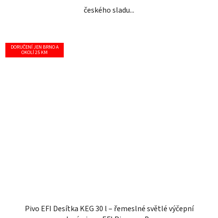
českého sladu...
DORUČENÍ JEN BRNO A
OKOLÍ 25 KM
Pivo EFI Desítka KEG 30 l – řemeslné světlé výčepní