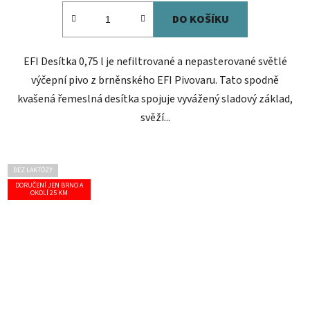
DO KOŠÍKU
EFI Desítka 0,75 l je nefiltrované a nepasterované světlé
výčepní pivo z brněnského EFI Pivovaru. Tato spodně
kvašená řemeslná desítka spojuje vyvážený sladový základ,
svěží...
BEZ LAKTÓZY
DORUČENÍ JEN BRNO A
OKOLÍ 25 KM