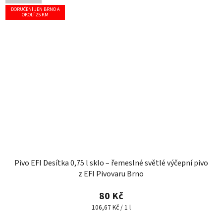
DORUČENÍ JEN BRNO A
OKOLÍ 25 KM
Pivo EFI Desítka 0,75 l sklo – řemeslné světlé výčepní pivo
z EFI Pivovaru Brno
80 Kč
Měrná
106,67 Kč / 1 l
cena: