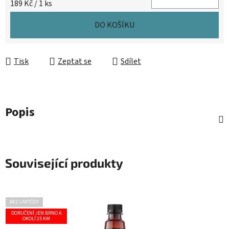
Měrná cena:
189 Kč / 1 ks
DO KOŠÍKU
Tisk
Zeptat se
Sdílet
Popis
Související produkty
BEZ LAKTÓZY
DORUČENÍ JEN BRNO A
OKOLÍ 25 KM