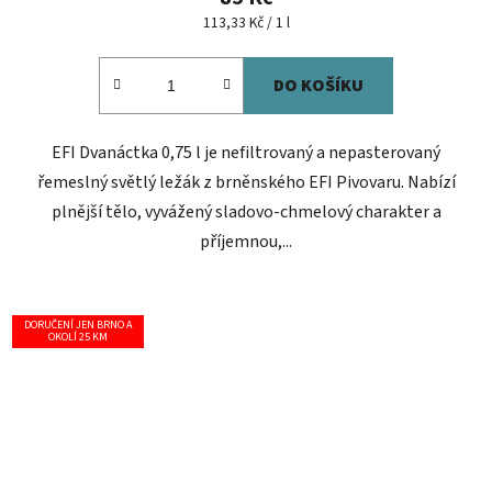
Měrná
113,33 Kč / 1 l
cena:
DO KOŠÍKU
EFI Dvanáctka 0,75 l je nefiltrovaný a nepasterovaný
řemeslný světlý ležák z brněnského EFI Pivovaru. Nabízí
plnější tělo, vyvážený sladovo-chmelový charakter a
příjemnou,...
DORUČENÍ JEN BRNO A
OKOLÍ 25 KM