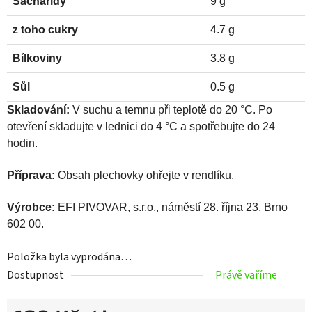
Sacharidy
9 g
z toho cukry
4.7 g
Bílkoviny
3.8 g
Sůl
0.5 g
Skladování:
V suchu a temnu při teplotě do 20 °C. Po
otevření skladujte v lednici do 4 °C a spotřebujte do 24
hodin.
Příprava:
Obsah plechovky ohřejte v rendlíku.
Výrobce:
EFI PIVOVAR, s.r.o., náměstí 28. října 23, Brno
602 00.
Položka byla vyprodána…
Dostupnost
Právě vaříme