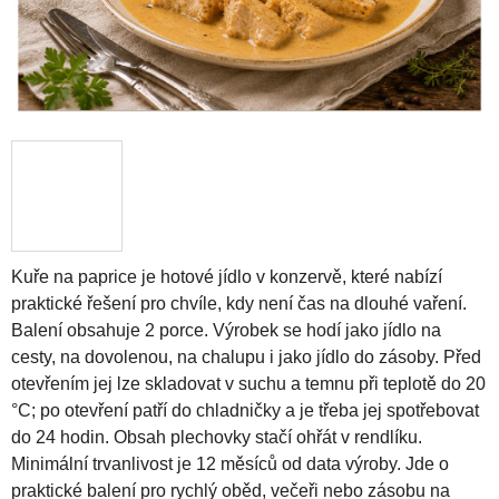
Kuře na paprice je hotové jídlo v konzervě, které nabízí
praktické řešení pro chvíle, kdy není čas na dlouhé vaření.
Balení obsahuje 2 porce. Výrobek se hodí jako jídlo na
cesty, na dovolenou, na chalupu i jako jídlo do zásoby. Před
otevřením jej lze skladovat v suchu a temnu při teplotě do 20
°C; po otevření patří do chladničky a je třeba jej spotřebovat
do 24 hodin. Obsah plechovky stačí ohřát v rendlíku.
Minimální trvanlivost je 12 měsíců od data výroby. Jde o
praktické balení pro rychlý oběd, večeři nebo zásobu na