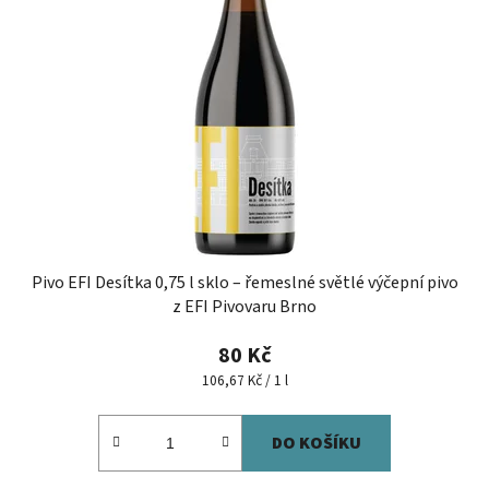
Pivo EFI Desítka 0,75 l sklo – řemeslné světlé výčepní pivo
z EFI Pivovaru Brno
80 Kč
Měrná
106,67 Kč / 1 l
cena:
DO KOŠÍKU