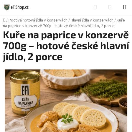
Přejít
Hledat
NÁKUPN
na
KOŠÍK
obsah
Domů
/
Poctivá hotová jídla v konzervách
/
Hlavní jídla v konzervách
/
Kuře
na paprice v konzervě 700g – hotové české hlavní jídlo, 2 porce
Kuře na paprice v konzervě
700g – hotové české hlavní
jídlo, 2 porce