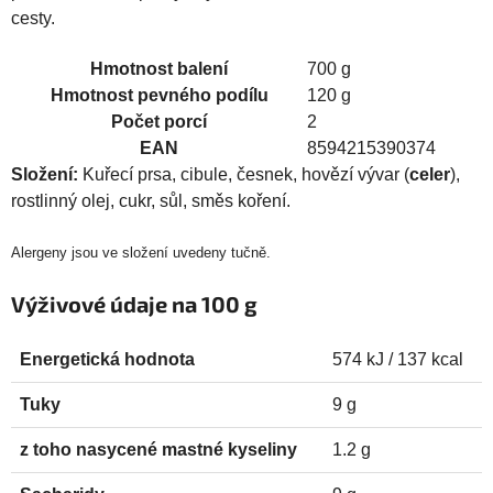
cesty.
Hmotnost balení
700 g
Hmotnost pevného podílu
120 g
Počet porcí
2
EAN
8594215390374
Složení:
Kuřecí prsa, cibule, česnek, hovězí vývar (
celer
),
rostlinný olej, cukr, sůl, směs koření.
Alergeny jsou ve složení uvedeny tučně.
Výživové údaje na 100 g
Energetická hodnota
574 kJ / 137 kcal
Tuky
9 g
z toho nasycené mastné kyseliny
1.2 g