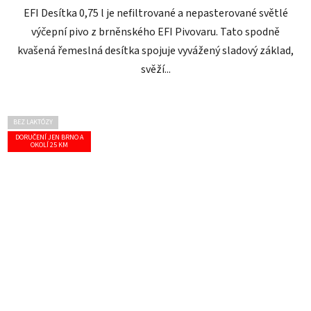
EFI Desítka 0,75 l je nefiltrované a nepasterované světlé
výčepní pivo z brněnského EFI Pivovaru. Tato spodně
kvašená řemeslná desítka spojuje vyvážený sladový základ,
svěží...
BEZ LAKTÓZY
DORUČENÍ JEN BRNO A
OKOLÍ 25 KM