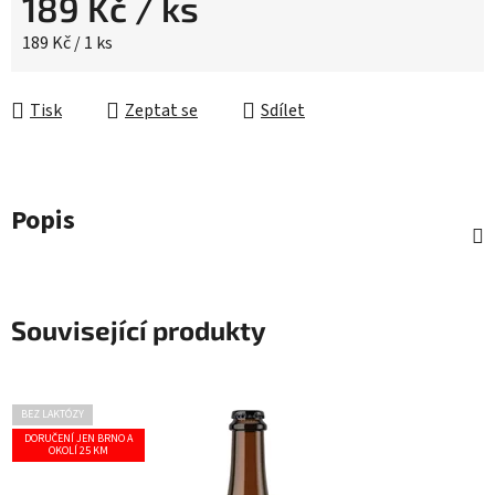
189 Kč
/ ks
Měrná cena:
189 Kč / 1 ks
Tisk
Zeptat se
Sdílet
Popis
Související produkty
BEZ LAKTÓZY
DORUČENÍ JEN BRNO A
OKOLÍ 25 KM