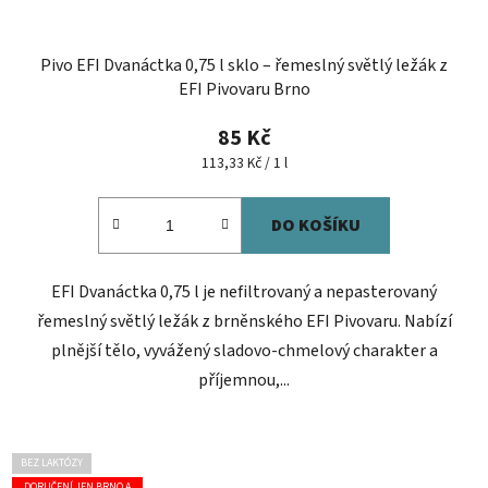
Pivo EFI Dvanáctka 0,75 l sklo – řemeslný světlý ležák z
EFI Pivovaru Brno
85 Kč
Měrná
113,33 Kč / 1 l
cena:
DO KOŠÍKU
EFI Dvanáctka 0,75 l je nefiltrovaný a nepasterovaný
řemeslný světlý ležák z brněnského EFI Pivovaru. Nabízí
plnější tělo, vyvážený sladovo-chmelový charakter a
příjemnou,...
BEZ LAKTÓZY
DORUČENÍ JEN BRNO A