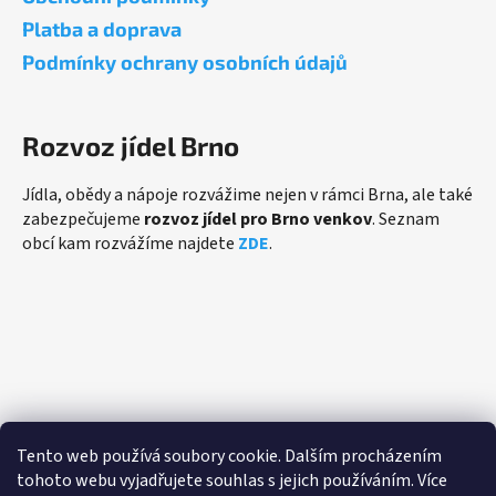
Platba a doprava
Podmínky ochrany osobních údajů
Rozvoz jídel Brno
Jídla, obědy a nápoje rozvážime nejen v rámci Brna, ale také
zabezpečujeme
rozvoz jídel pro Brno venkov
. Seznam
obcí kam rozvážíme najdete
ZDE
.
Přijímáme online platby
Tento web používá soubory cookie. Dalším procházením
tohoto webu vyjadřujete souhlas s jejich používáním. Více