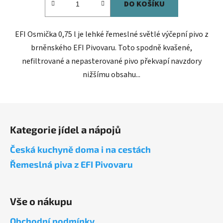
DO KOŠÍKU
EFI Osmička 0,75 l je lehké řemeslné světlé výčepní pivo z
brněnského EFI Pivovaru. Toto spodně kvašené,
nefiltrované a nepasterované pivo překvapí navzdory
nižšímu obsahu...
Z
á
Kategorie jídel a nápojů
p
a
Česká kuchyně doma i na cestách
t
Řemeslná piva z EFI Pivovaru
í
Vše o nákupu
Obchodní podmínky