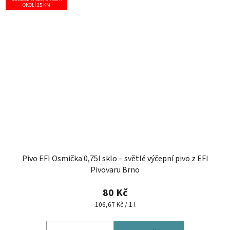
OKOLÍ 25 KM
Pivo EFI Osmička 0,75l sklo – světlé výčepní pivo z EFI
Pivovaru Brno
80 Kč
Měrná
106,67 Kč / 1 l
cena: