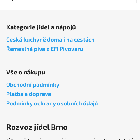
Z
á
Kategorie jídel a nápojů
p
a
Česká kuchyně doma i na cestách
t
Řemeslná piva z EFI Pivovaru
í
Vše o nákupu
Obchodní podmínky
Platba a doprava
Podmínky ochrany osobních údajů
Rozvoz jídel Brno