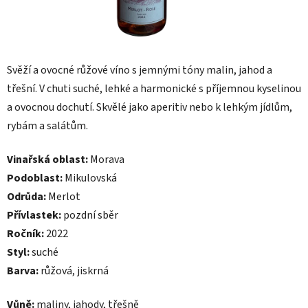
Svěží a ovocné růžové víno s jemnými tóny malin, jahod a
třešní. V chuti suché, lehké a harmonické s příjemnou kyselinou
a ovocnou dochutí. Skvělé jako aperitiv nebo k lehkým jídlům,
rybám a salátům.
Vinařská oblast:
Morava
Podoblast:
Mikulovská
Odrůda:
Merlot
Přívlastek:
pozdní sběr
Ročník:
2022
Styl:
suché
Barva:
růžová, jiskrná
Vůně:
maliny, jahody, třešně