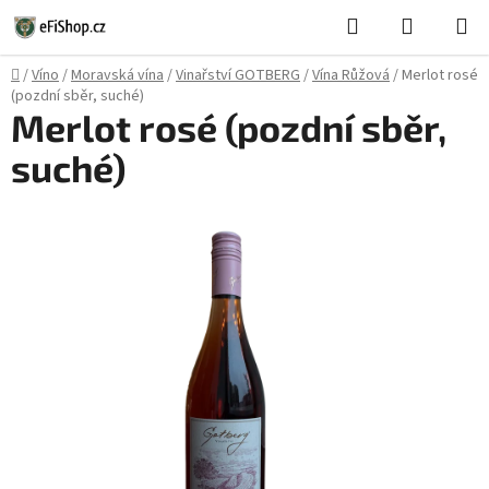
Přejít
Hledat
NÁKUPN
na
KOŠÍK
obsah
Domů
/
Víno
/
Moravská vína
/
Vinařství GOTBERG
/
Vína Růžová
/
Merlot rosé
(pozdní sběr, suché)
Merlot rosé (pozdní sběr,
suché)