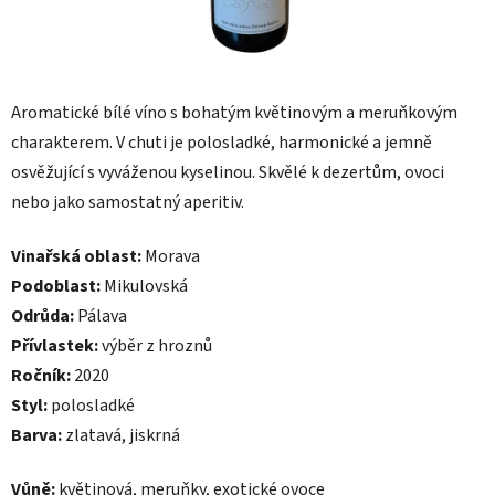
Aromatické bílé víno s bohatým květinovým a meruňkovým
charakterem. V chuti je polosladké, harmonické a jemně
osvěžující s vyváženou kyselinou. Skvělé k dezertům, ovoci
nebo jako samostatný aperitiv.
Vinařská oblast:
Morava
Podoblast:
Mikulovská
Odrůda:
Pálava
Přívlastek:
výběr z hroznů
Ročník:
2020
Styl:
polosladké
Barva:
zlatavá, jiskrná
Vůně:
květinová, meruňky, exotické ovoce