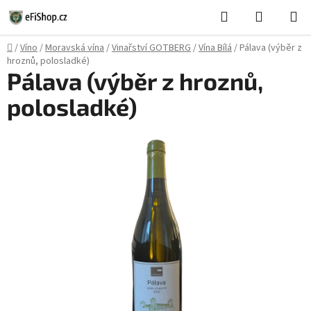
Přejít
Hledat
NÁKUPN
na
KOŠÍK
obsah
Domů
/
Víno
/
Moravská vína
/
Vinařství GOTBERG
/
Vína Bílá
/
Pálava (výběr z
hroznů, polosladké)
Pálava (výběr z hroznů,
polosladké)