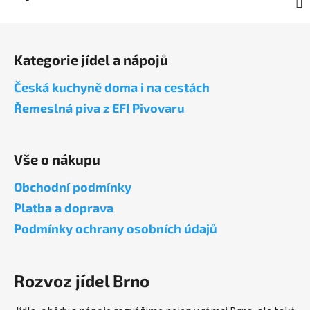
Z
á
Kategorie jídel a nápojů
p
a
Česká kuchyně doma i na cestách
t
Řemeslná piva z EFI Pivovaru
í
Vše o nákupu
Obchodní podmínky
Platba a doprava
Podmínky ochrany osobních údajů
Rozvoz jídel Brno