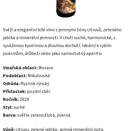
Svěží a elegantní bílé víno s jemnými tóny citrusů, zeleného
jablka a minerální jemnosti. V chuti suché, harmonické, s
vyváženou kyselinou a dlouhou dochutí. Ideální k rybím
pokrmům, drůbeži nebo jako samostatný aperitiv.
Vinařská oblast:
Morava
Podoblast:
Mikulovská
Odrůda:
Ryzlink rýnský
Přívlastek:
pozdní sběr
Ročník:
2024
Styl:
suché
Barva:
světle zelenožlutá, jiskrná
Vůně:
citrusy, zelené jablko, jemná minerální nota