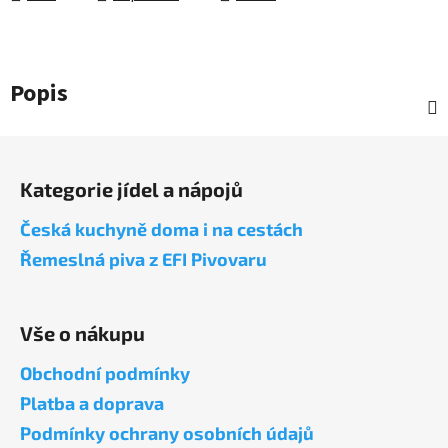
Popis
Z
á
Kategorie jídel a nápojů
p
a
Česká kuchyně doma i na cestách
t
Řemeslná piva z EFI Pivovaru
í
Vše o nákupu
Obchodní podmínky
Platba a doprava
Podmínky ochrany osobních údajů