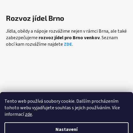
Rozvoz jídel Brno
Jídla, obědy a nápoje rozvážime nejen v rámci Brna, ale také
zabezpečujeme
rozvoz jídel pro Brno venkov
. Seznam
obcí kam rozvážíme najdete
ZDE
.
Přijímáme online platby
Tento web používá soubory cookie. Dalším procházením
tohoto webu vyjadřujete souhlas s jejich používáním. Více
informací
zde
.
Nastavení