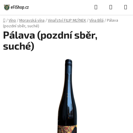
Přejít
Hledat
NÁKUPN
na
KOŠÍK
obsah
Domů
/
Víno
/
Moravská vína
/
Vinařství FILIP MLÝNEK
/
Vína Bílá
/
Pálava
(pozdní sběr, suché)
Pálava (pozdní sběr,
suché)