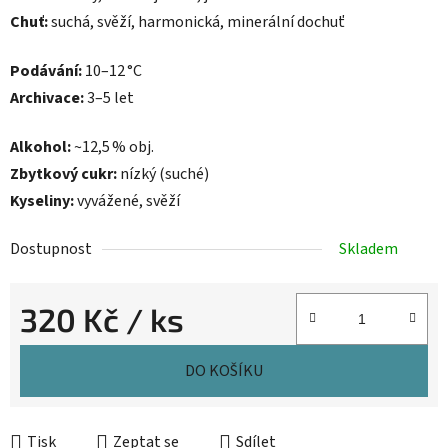
Chuť:
suchá, svěží, harmonická, minerální dochuť
Podávání:
10–12 °C
Archivace:
3–5 let
Alkohol:
~12,5 % obj.
Zbytkový cukr:
nízký (suché)
Kyseliny:
vyvážené, svěží
Dostupnost
Skladem
320 Kč
/ ks
Měrná cena:
DO KOŠÍKU
Tisk
Zeptat se
Sdílet