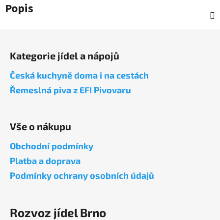
Popis
Z
á
Kategorie jídel a nápojů
p
a
Česká kuchyně doma i na cestách
t
Řemeslná piva z EFI Pivovaru
í
Vše o nákupu
Obchodní podmínky
Platba a doprava
Podmínky ochrany osobních údajů
Rozvoz jídel Brno