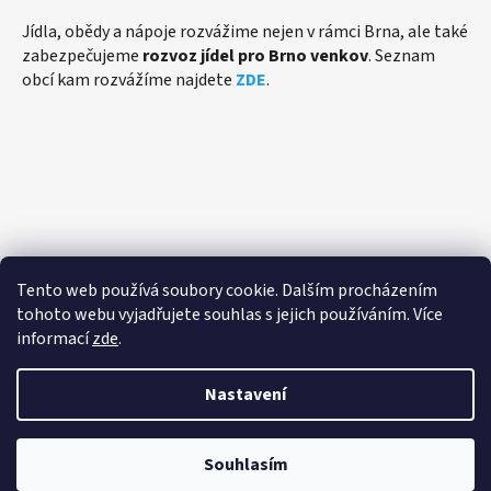
Jídla, obědy a nápoje rozvážime nejen v rámci Brna, ale také
zabezpečujeme
rozvoz jídel pro Brno venkov
. Seznam
obcí kam rozvážíme najdete
ZDE
.
Přijímáme online platby
Tento web používá soubory cookie. Dalším procházením
tohoto webu vyjadřujete souhlas s jejich používáním. Více
informací
zde
.
Nastavení
Vytvořil Shoptet
Souhlasím
Copyright 2026
eFiShop.cz - Rozvoz jídla Brno
. Všechna