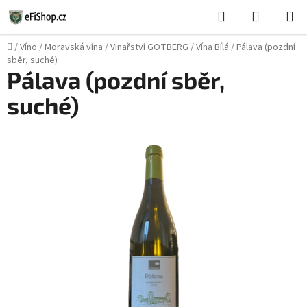
Přejít
Hledat
NÁKUPN
na
KOŠÍK
obsah
Domů
/
Víno
/
Moravská vína
/
Vinařství GOTBERG
/
Vína Bílá
/
Pálava (pozdní
sběr, suché)
Pálava (pozdní sběr,
suché)