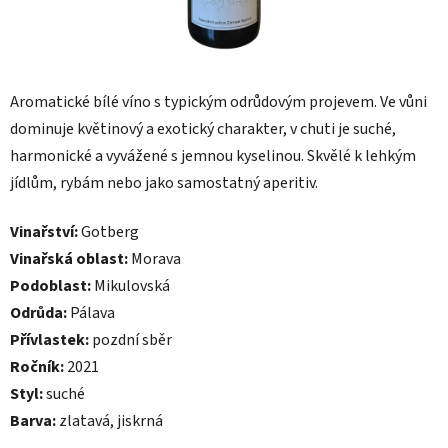
Aromatické bílé víno s typickým odrůdovým projevem. Ve vůni
dominuje květinový a exotický charakter, v chuti je suché,
harmonické a vyvážené s jemnou kyselinou. Skvělé k lehkým
jídlům, rybám nebo jako samostatný aperitiv.
Vinařství:
Gotberg
Vinařská oblast:
Morava
Podoblast:
Mikulovská
Odrůda:
Pálava
Přívlastek:
pozdní sběr
Ročník:
2021
Styl:
suché
Barva:
zlatavá, jiskrná