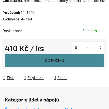
Chuť:
suchá, harmonická, měkké taniny, dlouhá ovocná dochuť
Podávání:
14–16 °C
Archivace:
4–7 let
Dostupnost
Skladem
410 Kč
/ ks
Měrná cena:
DO KOŠÍKU
Tisk
Zeptat se
Sdílet
Z
á
Kategorie jídel a nápojů
p
a