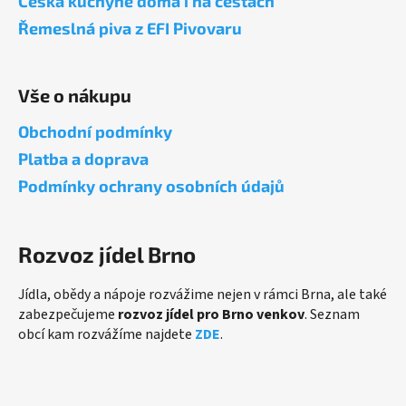
Česká kuchyně doma i na cestách
t
Řemeslná piva z EFI Pivovaru
í
Vše o nákupu
Obchodní podmínky
Platba a doprava
Podmínky ochrany osobních údajů
Rozvoz jídel Brno
Jídla, obědy a nápoje rozvážime nejen v rámci Brna, ale také
zabezpečujeme
rozvoz jídel pro Brno venkov
. Seznam
obcí kam rozvážíme najdete
ZDE
.