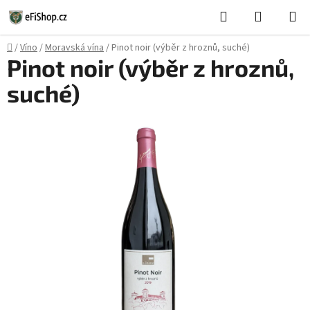
Přejít
Hledat
NÁKUPN
na
KOŠÍK
obsah
Domů
/
Víno
/
Moravská vína
/
Pinot noir (výběr z hroznů, suché)
Pinot noir (výběr z hroznů,
suché)