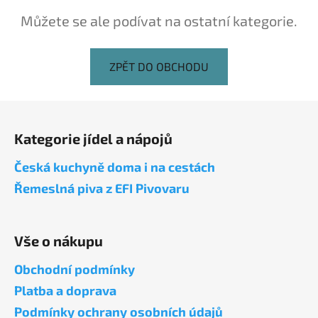
Můžete se ale podívat na ostatní kategorie.
ZPĚT DO OBCHODU
Z
á
Kategorie jídel a nápojů
p
a
Česká kuchyně doma i na cestách
t
Řemeslná piva z EFI Pivovaru
í
Vše o nákupu
Obchodní podmínky
Platba a doprava
Podmínky ochrany osobních údajů