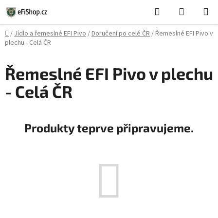
Přejít
Hledat
NÁKUPN
na
KOŠÍK
obsah
Domů
/
Jídlo a řemeslné EFI Pivo
/
Doručení po celé ČR
/
Řemeslné EFI Pivo v
plechu - Celá ČR
Řemeslné EFI Pivo v plechu
- Celá ČR
Produkty teprve připravujeme.