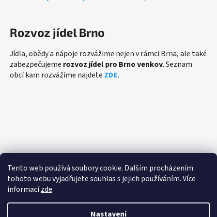
Rozvoz jídel Brno
Jídla, obědy a nápoje rozvážime nejen v rámci Brna, ale také
zabezpečujeme
rozvoz jídel pro Brno venkov
. Seznam
obcí kam rozvážíme najdete
ZDE
.
Přijímáme online platby
Tento web používá soubory cookie. Dalším procházením
tohoto webu vyjadřujete souhlas s jejich používáním. Více
informací
zde
.
Nastavení