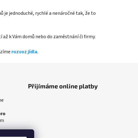
mů je jednoduché, rychlé a nenáročné tak, že to
pití až k Vám domů nebo do zaměstnání či firmy.
bízíme
rozvoz jídla
.
Přijímáme online platby
me
pro
am