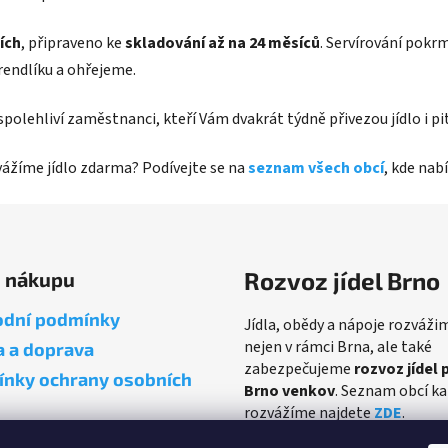
ích
, připraveno ke
skladování až na 24 měsíců
. Servírování pokr
rendlíku a ohřejeme.
i spolehliví zaměstnanci, kteří Vám dvakrát týdně přivezou jídlo i 
zvážíme jídlo zdarma? Podívejte se na
seznam všech obcí
, kde na
Rozvoz jídel Brno
o nákupu
dní podmínky
Jídla, obědy a nápoje rozváži
nejen v rámci Brna, ale také
a a doprava
zabezpečujeme
rozvoz jídel 
nky ochrany osobních
Brno venkov
. Seznam obcí k
rozvážíme najdete
ZDE
.