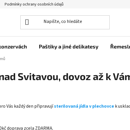
Podmínky ochrany osobních údajů
Moje objednávka
 konzervách
Paštiky a jiné delikatesy
Řemesln
omů
 nad Svitavou, dovoz až k V
pro Vás každý den připravují
sterilovaná jídla v plechovce
k uskla
800kč doprava zcela ZDARMA.