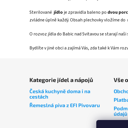
Sterilované
jídlo
je zpravidla baleno po
dvou porc
zvládne úplně každý. Obsah plechovky vložíme do 
O rozvoz jídla do Babic nad Svitavou se starají naš
Bydlíte v jiné obci a zajímá Vás, zda také k Vám ro
Z
á
Kategorie jídel a nápojů
Vše 
p
a
Česká kuchyně doma i na
Obcho
t
cestách
Platb
í
Řemeslná piva z EFI Pivovaru
Podmí
údajů