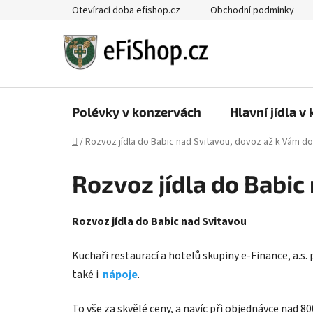
Přejít
Otevírací doba efishop.cz
Obchodní podmínky
na
obsah
Polévky v konzervách
Hlavní jídla v
Domů
/
Rozvoz jídla do Babic nad Svitavou, dovoz až k Vám d
Rozvoz jídla do Babic
Rozvoz jídla do Babic nad Svitavou
Kuchaři restaurací a hotelů skupiny e-Finance, a.s. 
také i
nápoje
.
To vše za skvělé ceny, a navíc při objednávce nad 