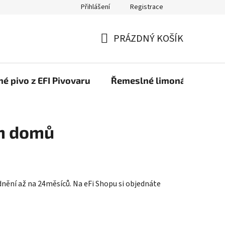
Přihlášení
Registrace
PRÁZDNÝ KOŠÍK
NÁKUPNÍ
KOŠÍK
é pivo z EFI Pivovaru
Řemeslné limonády z EFI 
ám domů
dnění až na 24měsíců. Na eFi Shopu si objednáte