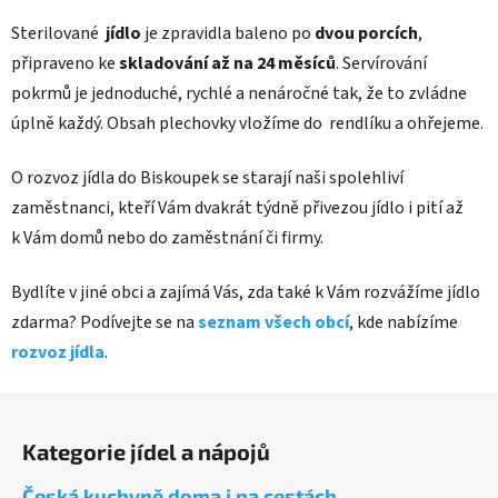
Sterilované
jídlo
je zpravidla baleno po
dvou porcích
,
připraveno ke
skladování až na 24 měsíců
. Servírování
pokrmů je jednoduché, rychlé a nenáročné tak, že to zvládne
úplně každý. Obsah plechovky vložíme do rendlíku a ohřejeme.
O rozvoz jídla do Biskoupek se starají naši spolehliví
zaměstnanci, kteří Vám dvakrát týdně přivezou jídlo i pití až
k Vám domů nebo do zaměstnání či firmy.
Bydlíte v jiné obci a zajímá Vás, zda také k Vám rozvážíme jídlo
zdarma? Podívejte se na
seznam všech obcí
, kde nabízíme
rozvoz jídla
.
Z
á
Kategorie jídel a nápojů
p
a
Česká kuchyně doma i na cestách