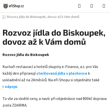
Přejít
Hledat
NÁKUPN
na
KOŠÍK
obsah
Domů
/
Rozvoz jídla do Biskoupek, dovoz až k Vám domů
Rozvoz jídla do Biskoupek,
dovoz až k Vám domů
Rozvoz jídla do Biskoupek
Kuchaři restaurací a hotelů skupiny e-Finance, a.s. pro Vás
každý den připravují
sterilovaná jídla v plechovce
k
uskladnění až na 24měsíců. Na eFi Shopu si objednáte také
i
nápoje
.
To vše za skvělé ceny, a navíc při objednávce nad 800kč doprava
zcela ZDARMA.