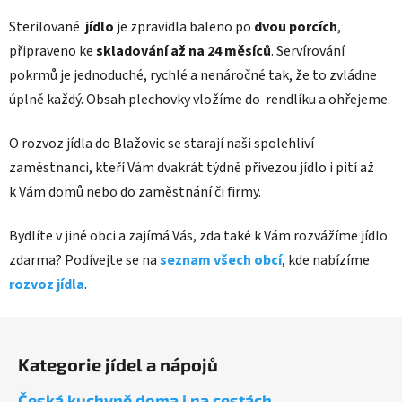
Sterilované
jídlo
je zpravidla baleno po
dvou porcích
,
připraveno ke
skladování až na 24 měsíců
. Servírování
pokrmů je jednoduché, rychlé a nenáročné tak, že to zvládne
úplně každý. Obsah plechovky vložíme do rendlíku a ohřejeme.
O rozvoz jídla do Blažovic se starají naši spolehliví
zaměstnanci, kteří Vám dvakrát týdně přivezou jídlo i pití až
k Vám domů nebo do zaměstnání či firmy.
Bydlíte v jiné obci a zajímá Vás, zda také k Vám rozvážíme jídlo
zdarma? Podívejte se na
seznam všech obcí
, kde nabízíme
rozvoz jídla
.
Z
á
Kategorie jídel a nápojů
p
a
Česká kuchyně doma i na cestách