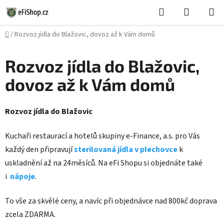
Přejít
Hledat
NÁKUPN
na
KOŠÍK
obsah
Domů
/
Rozvoz jídla do Blažovic, dovoz až k Vám domů
Rozvoz jídla do Blažovic,
dovoz až k Vám domů
Rozvoz jídla do Blažovic
Kuchaři restaurací a hotelů skupiny e-Finance, a.s. pro Vás
každý den připravují
sterilovaná jídla v plechovce
k
uskladnění až na 24měsíců. Na eFi Shopu si objednáte také
i
nápoje
.
To vše za skvělé ceny, a navíc při objednávce nad 800kč doprava
zcela ZDARMA.