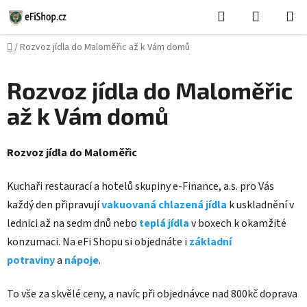
Přejít
Hledat
NÁKUPN
na
KOŠÍK
obsah
Domů
/
Rozvoz jídla do Maloměřic až k Vám domů
Rozvoz jídla do Maloměřic
až k Vám domů
Rozvoz jídla do Maloměřic
Kuchaři restaurací a hotelů skupiny e-Finance, a.s. pro Vás
každý den připravují
vakuovaná chlazená jídla
k uskladnění v
lednici až na sedm dnů nebo
teplá jídla
v boxech k okamžité
konzumaci. Na eFi Shopu si objednáte i
základní
potraviny
a
nápoje
.
To vše za skvělé ceny, a navíc při objednávce nad 800kč doprava