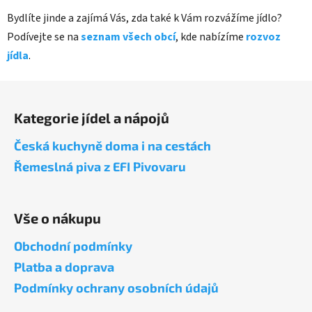
Bydlíte jinde a zajímá Vás, zda také k Vám rozvážíme jídlo?
Podívejte se na
seznam všech obcí
, kde nabízíme
rozvoz
jídla
.
Z
á
Kategorie jídel a nápojů
p
a
Česká kuchyně doma i na cestách
t
Řemeslná piva z EFI Pivovaru
í
Vše o nákupu
Obchodní podmínky
Platba a doprava
Podmínky ochrany osobních údajů