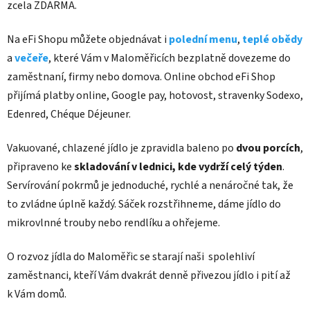
zcela ZDARMA.
Na eFi Shopu můžete objednávat i
polední menu
,
teplé obědy
a
večeře
, které Vám v Maloměřicích bezplatně dovezeme do
zaměstnaní, firmy nebo domova. Online obchod eFi Shop
přijímá platby online, Google pay, hotovost, stravenky Sodexo,
Edenred, Chéque Déjeuner.
Vakuované, chlazené jídlo je zpravidla baleno po
dvou porcích
,
připraveno ke
skladování v lednici, kde vydrží celý týden
.
Servírování pokrmů je jednoduché, rychlé a nenáročné tak, že
to zvládne úplně každý. Sáček rozstřihneme, dáme jídlo do
mikrovlnné trouby nebo rendlíku a ohřejeme.
O rozvoz jídla do Maloměřic se starají naši spolehliví
zaměstnanci, kteří Vám dvakrát denně přivezou jídlo i pití až
k Vám domů.