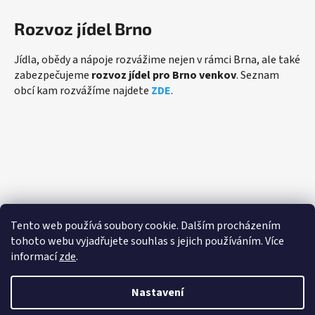
Rozvoz jídel Brno
Jídla, obědy a nápoje rozvážime nejen v rámci Brna, ale také
zabezpečujeme
rozvoz jídel pro Brno venkov
. Seznam
obcí kam rozvážíme najdete
ZDE
.
Přijímáme online platby
Tento web používá soubory cookie. Dalším procházením
tohoto webu vyjadřujete souhlas s jejich používáním. Více
informací
zde
.
Nastavení