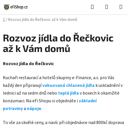
Přejít
Hledat
NÁKUPN
na
KOŠÍK
obsah
Domů
/
Rozvoz jídla do Řečkovic až k Vám domů
Rozvoz jídla do Řečkovic
až k Vám domů
Rozvoz jídla do Řečkovic
Kuchaři restaurací a hotelů skupiny e-Finance, a.s. pro Vás
každý den připravují
vakuovaná chlazená jídla
k uskladnění v
lednici až na sedm dnů nebo
teplá jídla
v boxech k okamžité
konzumaci. Na eFi Shopu si objednáte i
základní
potraviny
a
nápoje
.
To vše za skvělé ceny, a navíc při objednávce nad 800kč doprava