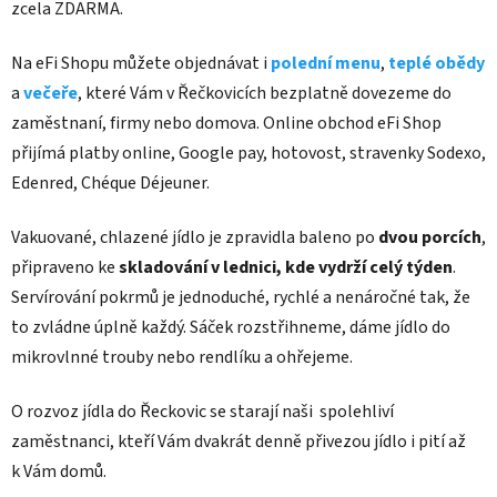
zcela ZDARMA.
Na eFi Shopu můžete objednávat i
polední menu
,
teplé obědy
a
večeře
, které Vám v Řečkovicích bezplatně dovezeme do
zaměstnaní, firmy nebo domova. Online obchod eFi Shop
přijímá platby online, Google pay, hotovost, stravenky Sodexo,
Edenred, Chéque Déjeuner.
Vakuované, chlazené jídlo je zpravidla baleno po
dvou porcích
,
připraveno ke
skladování v lednici, kde vydrží celý týden
.
Servírování pokrmů je jednoduché, rychlé a nenáročné tak, že
to zvládne úplně každý. Sáček rozstřihneme, dáme jídlo do
mikrovlnné trouby nebo rendlíku a ohřejeme.
O rozvoz jídla do Řeckovic se starají naši spolehliví
zaměstnanci, kteří Vám dvakrát denně přivezou jídlo i pití až
k Vám domů.