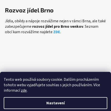
Rozvoz jídel Brno
Jídla, obědy a nápoje rozvážime nejen v rámci Brna, ale také
zabezpečujeme
rozvoz jídel pro Brno venkov
. Seznam
obcí kam rozvážíme najdete
ZDE
.
Přijímáme online platby
Tento web používá soubory cookie. Dalším procházením
tohoto webu vyjadřujete souhlas s jejich používáním. Více
informací
zde
.
Nastavení