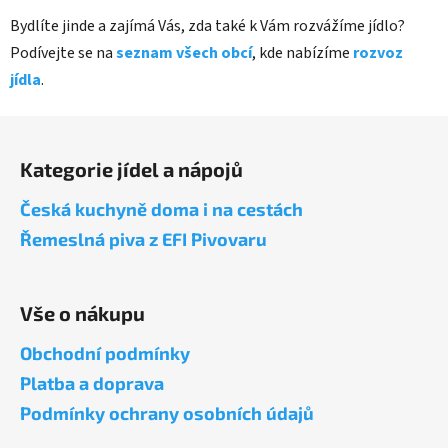
Bydlíte jinde a zajímá Vás, zda také k Vám rozvážíme jídlo?
Podívejte se na
seznam všech obcí
, kde nabízíme
rozvoz
jídla
.
Z
á
Kategorie jídel a nápojů
p
a
Česká kuchyně doma i na cestách
t
Řemeslná piva z EFI Pivovaru
í
Vše o nákupu
Obchodní podmínky
Platba a doprava
Podmínky ochrany osobních údajů