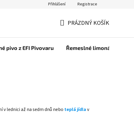
Přihlášení
Registrace
PRÁZDNÝ KOŠÍK
NÁKUPNÍ
KOŠÍK
é pivo z EFI Pivovaru
Řemeslné limonády z EFI 
í v lednici až na sedm dnů nebo
teplá jídla
v