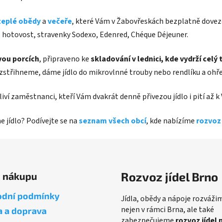
teplé obědy
a
večeře
, které Vám v Žabovřeskách bezplatně dove
, hotovost, stravenky Sodexo, Edenred, Chéque Déjeuner.
vou porcích
, připraveno ke
skladování v lednici, kde vydrží celý
ozstřihneme, dáme jídlo do mikrovlnné trouby nebo rendlíku a ohř
liví zaměstnanci, kteří Vám dvakrát denně přivezou jídlo i pití až 
e jídlo? Podívejte se na
seznam všech obcí
, kde nabízíme
rozvoz 
Rozvoz jídel Brno
o nákupu
dní podmínky
Jídla, obědy a nápoje rozváži
nejen v rámci Brna, ale také
a a doprava
zabezpečujeme
rozvoz jídel 