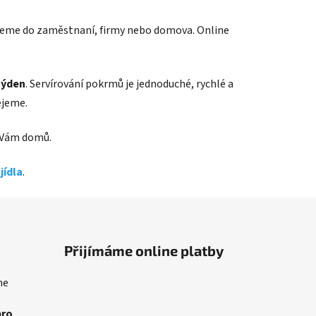
zeme do zaměstnaní, firmy nebo domova. Online
 týden
. Servírování pokrmů je jednoduché, rychlé a
ejeme.
k Vám domů.
jídla
.
Přijímáme online platby
me
pro