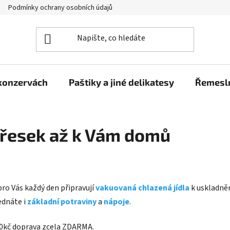
Podmínky ochrany osobních údajů
Moje objednávka
 konzervách
Paštiky a jiné delikatesy
Řemesln
vřesek až k Vám domů
 pro Vás každý den připravují
vakuovaná chlazená jídla
k uskladněn
ednáte i
základní potraviny
a
nápoje
.
800kč doprava zcela ZDARMA.