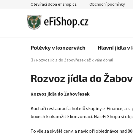
Přejít
Otevírací doba efishop.cz
Obchodní podmínky
na
obsah
Polévky v konzervách
Hlavní jídla v
Domů
/
Rozvoz jídla do Žabovřesek až k Vám domů
Rozvoz jídla do Žabo
Rozvoz jídla do Žabovřesek
Kuchaři restaurací a hotelů skupiny e-Finance, a.s.
boxech k okamžité konzumaci. Na eFi Shopu si obj
To vše za skvělé ceny, a navíc při objednávce nad 