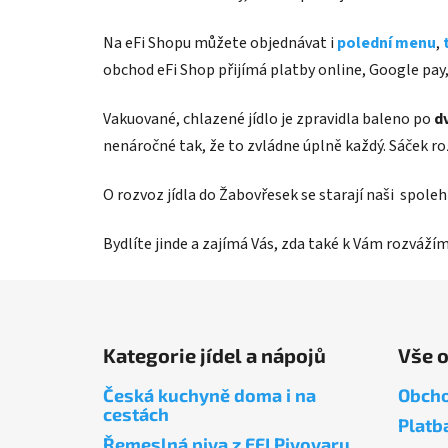
Na eFi Shopu můžete objednávat i
polední menu
,
obchod eFi Shop přijímá platby online, Google pay
Vakuované, chlazené jídlo je zpravidla baleno po
d
nenáročné tak, že to zvládne úplně každý. Sáček r
O rozvoz jídla do Žabovřesek se starají naši spoleh
Bydlíte jinde a zajímá Vás, zda také k Vám rozvážím
Z
á
Kategorie jídel a nápojů
Vše 
p
a
Česká kuchyně doma i na
Obcho
t
cestách
Platb
í
Řemeslná piva z EFI Pivovaru