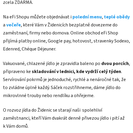
zcela ZDARMA.
Na eFi Shopu můžete objednávat i
polední menu
,
teplé obědy
a
večeře
, které Vám v Židenicích bezplatně dovezeme do
zaměstnaní, firmy nebo domova. Online obchod eFi Shop
přijímá platby online, Google pay, hotovost, stravenky Sodexo,
Edenred, Chéque Déjeuner.
Vakuované, chlazené jídlo je zpravidla baleno po
dvou porcích
,
připraveno ke
skladování v lednici, kde vydrží celý týden
.
Servírování pokrmů je jednoduché, rychlé a nenáročné tak, že
to zvládne úplně každý. Sáček rozstřihneme, dáme jídlo do
mikrovlnné trouby nebo rendlíku a ohřejeme.
O rozvoz jídla do Židenic se starají naši spolehliví
zaměstnanci, kteří Vám dvakrát denně přivezou jídlo i pití až
k Vám domů.