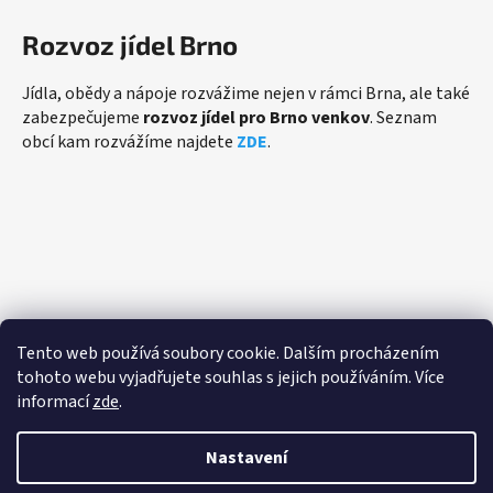
Rozvoz jídel Brno
Jídla, obědy a nápoje rozvážime nejen v rámci Brna, ale také
zabezpečujeme
rozvoz jídel pro Brno venkov
. Seznam
obcí kam rozvážíme najdete
ZDE
.
Přijímáme online platby
Tento web používá soubory cookie. Dalším procházením
tohoto webu vyjadřujete souhlas s jejich používáním. Více
informací
zde
.
Nastavení