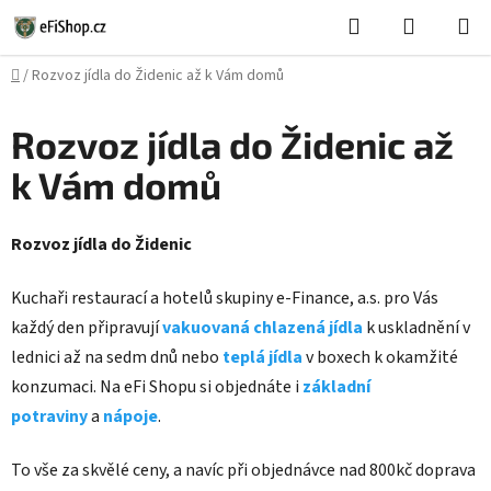
Přejít
Hledat
NÁKUPN
na
KOŠÍK
obsah
Domů
/
Rozvoz jídla do Židenic až k Vám domů
Rozvoz jídla do Židenic až
k Vám domů
Rozvoz jídla do Židenic
Kuchaři restaurací a hotelů skupiny e-Finance, a.s. pro Vás
každý den připravují
vakuovaná chlazená jídla
k uskladnění v
lednici až na sedm dnů nebo
teplá jídla
v boxech k okamžité
konzumaci. Na eFi Shopu si objednáte i
základní
potraviny
a
nápoje
.
To vše za skvělé ceny, a navíc při objednávce nad 800kč doprava