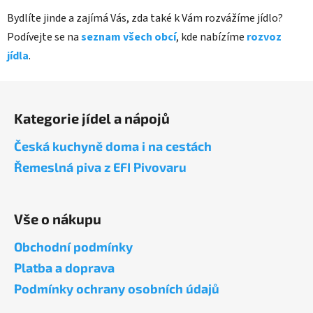
Bydlíte jinde a zajímá Vás, zda také k Vám rozvážíme jídlo?
Podívejte se na
seznam všech obcí
, kde nabízíme
rozvoz
jídla
.
Z
á
Kategorie jídel a nápojů
p
a
Česká kuchyně doma i na cestách
t
Řemeslná piva z EFI Pivovaru
í
Vše o nákupu
Obchodní podmínky
Platba a doprava
Podmínky ochrany osobních údajů