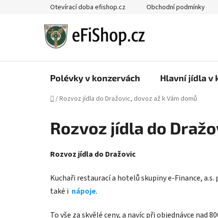
Přejít
Otevírací doba efishop.cz
Obchodní podmínky
na
obsah
Polévky v konzervách
Hlavní jídla v
Domů
/
Rozvoz jídla do Dražovic, dovoz až k Vám domů
Rozvoz jídla do Draž
Rozvoz jídla do Dražovic
Kuchaři restaurací a hotelů skupiny e-Finance, a.s. 
také i
nápoje
.
To vše za skvělé ceny, a navíc při objednávce nad 