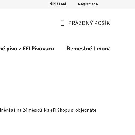
Přihlášení
Registrace
PRÁZDNÝ KOŠÍK
NÁKUPNÍ
KOŠÍK
é pivo z EFI Pivovaru
Řemeslné limonády z EFI 
dnění až na 24měsíců. Na eFi Shopu si objednáte