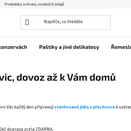
Podmínky ochrany osobních údajů
Moje objednávka
 konzervách
Paštiky a jiné delikatesy
Řemesln
ovic, dovoz až k Vám domů
pro Vás každý den připravují
sterilovaná jídla v plechovce
k uskla
800kč doprava zcela ZDARMA.