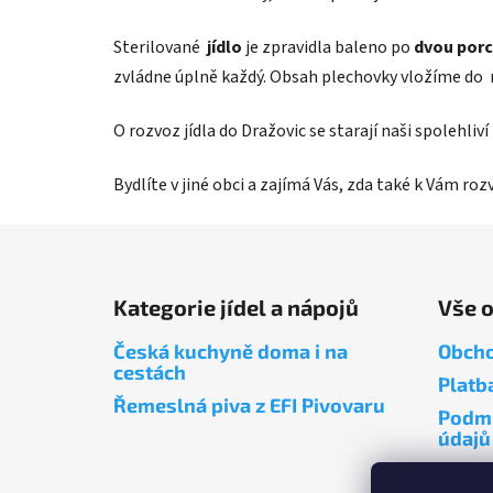
Sterilované
jídlo
je zpravidla baleno po
dvou porc
zvládne úplně každý. Obsah plechovky vložíme do 
O rozvoz jídla do Dražovic se starají naši spolehli
Bydlíte v jiné obci a zajímá Vás, zda také k Vám ro
Z
á
Kategorie jídel a nápojů
Vše 
p
a
Česká kuchyně doma i na
Obcho
t
cestách
Platb
í
Řemeslná piva z EFI Pivovaru
Podmí
údajů