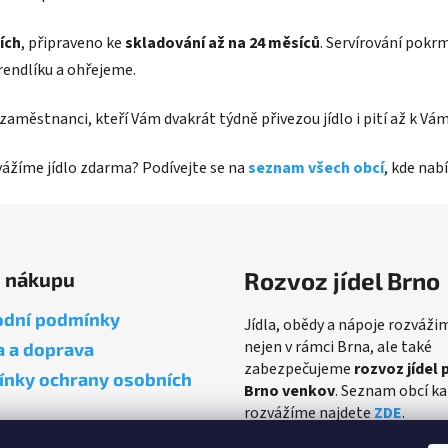
ích
, připraveno ke
skladování až na 24 měsíců
. Servírování pokr
rendlíku a ohřejeme.
ví zaměstnanci, kteří Vám dvakrát týdně přivezou jídlo i pití až k 
zvážíme jídlo zdarma? Podívejte se na
seznam všech obcí
, kde na
Rozvoz jídel Brno
o nákupu
dní podmínky
Jídla, obědy a nápoje rozváži
nejen v rámci Brna, ale také
a a doprava
zabezpečujeme
rozvoz jídel 
nky ochrany osobních
Brno venkov
. Seznam obcí k
rozvážíme najdete
ZDE
.