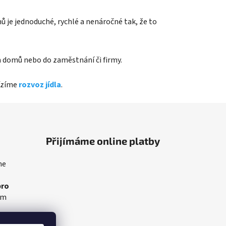
mů je jednoduché, rychlé a nenáročné tak, že to
Vám domů nebo do zaměstnání či firmy.
bízíme
rozvoz jídla
.
Přijímáme online platby
me
pro
am