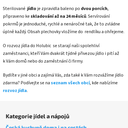
Sterilované
jídlo
je zpravidla baleno po
dvou porcích
,
připraveno ke
skladování až na 24 měsíců
. Servírování
pokrmů je jednoduché, rychlé a nenáročné tak, že to zvládne
úplně každý. Obsah plechovky vložíme do rendlíku a ohřejeme.
O rozvoz jídla do Holubic se starají naši spolehliví
zaměstnanci, kteří Vám dvakrát týdně přivezou jídlo i pití až
k Vám domů nebo do zaměstnání či firmy.
Bydlíte v jiné obci a zajímá Vás, zda také k Vám rozvážíme jídlo
zdarma? Podívejte se na
seznam všech obcí
, kde nabízíme
rozvoz jídla
.
Z
á
Kategorie jídel a nápojů
p
a
Česká kuchyně doma i na cestách