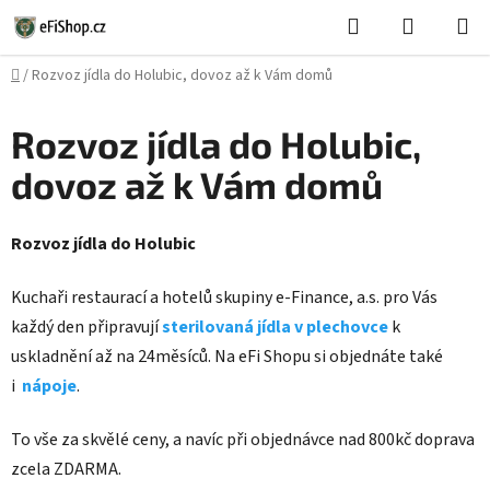
Přejít
Hledat
NÁKUPN
na
KOŠÍK
obsah
Domů
/
Rozvoz jídla do Holubic, dovoz až k Vám domů
Rozvoz jídla do Holubic,
dovoz až k Vám domů
Rozvoz jídla do Holubic
Kuchaři restaurací a hotelů skupiny e-Finance, a.s. pro Vás
každý den připravují
sterilovaná jídla v plechovce
k
uskladnění až na 24měsíců. Na eFi Shopu si objednáte také
i
nápoje
.
To vše za skvělé ceny, a navíc při objednávce nad 800kč doprava
zcela ZDARMA.