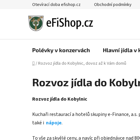
Přejít
Otevírací doba efishop.cz
Obchodní podmínky
na
obsah
Polévky v konzervách
Hlavní jídla v
Domů
/
Rozvoz jídla do Kobylnic, dovoz až k Vám domů
Rozvoz jídla do Kobyl
Rozvoz jídla do Kobylnic
Kuchaři restaurací a hotelů skupiny e-Finance, a.s. 
také i
nápoje
.
To vše za skvělé ceny, a navíc při objednávce nad 