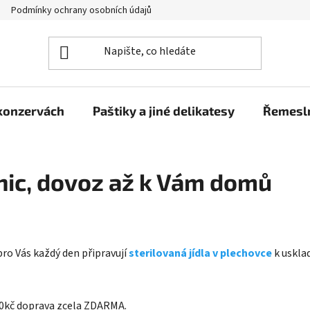
Podmínky ochrany osobních údajů
Moje objednávka
 konzervách
Paštiky a jiné delikatesy
Řemesln
nic, dovoz až k Vám domů
pro Vás každý den připravují
sterilovaná jídla v plechovce
k uskla
800kč doprava zcela ZDARMA.