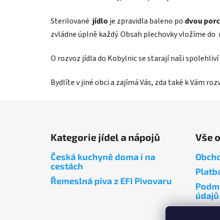
Sterilované
jídlo
je zpravidla baleno po
dvou porc
zvládne úplně každý. Obsah plechovky vložíme do 
O rozvoz jídla do Kobylnic se starají naši spolehli
Bydlíte v jiné obci a zajímá Vás, zda také k Vám ro
Z
á
Kategorie jídel a nápojů
Vše 
p
a
Česká kuchyně doma i na
Obcho
t
cestách
Platb
í
Řemeslná piva z EFI Pivovaru
Podmí
údajů