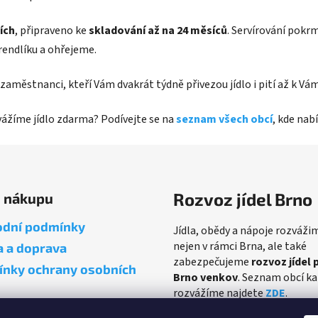
ích
, připraveno ke
skladování až na 24 měsíců
. Servírování pokr
rendlíku a ohřejeme.
ví zaměstnanci, kteří Vám dvakrát týdně přivezou jídlo i pití až k 
zvážíme jídlo zdarma? Podívejte se na
seznam všech obcí
, kde na
Rozvoz jídel Brno
o nákupu
dní podmínky
Jídla, obědy a nápoje rozváži
nejen v rámci Brna, ale také
a a doprava
zabezpečujeme
rozvoz jídel 
nky ochrany osobních
Brno venkov
. Seznam obcí k
rozvážíme najdete
ZDE
.