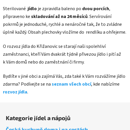
Sterilované
jídlo
je zpravidla baleno po
dvou porcích
,
připraveno ke
skladování až na 24 měsíců
. Servírování
pokrmů je jednoduché, rychlé a nenáročné tak, že to zvládne
úplně každý. Obsah plechovky vložíme do rendlíku a ohřejeme.
O rozvoz jídla do Křižanovic se starají naši spolehliví
zaměstnanci, kteří Vám dvakrát týdně přivezou jídlo i pití až
k Vám domů nebo do zaměstnání či firmy.
Bydlíte v jiné obci a zajímá Vás, zda také k Vám rozvážíme jídlo
zdarma? Podívejte se na
seznam všech obcí
, kde nabízíme
rozvoz jídla
.
Z
á
Kategorie jídel a nápojů
p
a
Česká kuchyně doma i na cestách