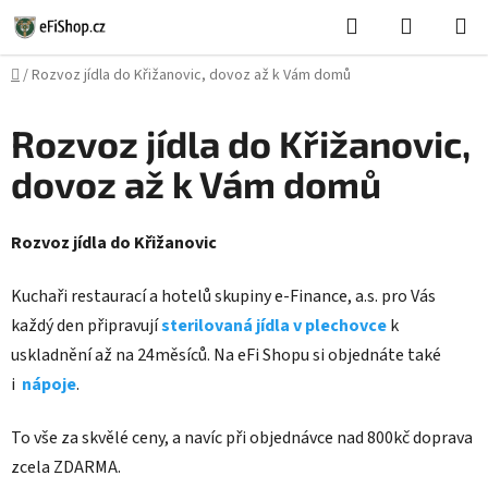
Přejít
Hledat
NÁKUPN
na
KOŠÍK
obsah
Domů
/
Rozvoz jídla do Křižanovic, dovoz až k Vám domů
Rozvoz jídla do Křižanovic,
dovoz až k Vám domů
Rozvoz jídla do Křižanovic
Kuchaři restaurací a hotelů skupiny e-Finance, a.s. pro Vás
každý den připravují
sterilovaná jídla v plechovce
k
uskladnění až na 24měsíců. Na eFi Shopu si objednáte také
i
nápoje
.
To vše za skvělé ceny, a navíc při objednávce nad 800kč doprava
zcela ZDARMA.