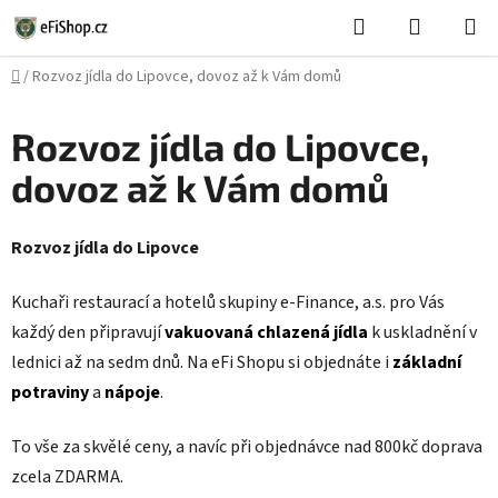
Přejít
Hledat
NÁKUPN
na
KOŠÍK
obsah
Domů
/
Rozvoz jídla do Lipovce, dovoz až k Vám domů
Rozvoz jídla do Lipovce,
dovoz až k Vám domů
Rozvoz jídla do Lipovce
Kuchaři restaurací a hotelů skupiny e-Finance, a.s. pro Vás
každý den připravují
vakuovaná chlazená jídla
k uskladnění v
lednici až na sedm dnů. Na eFi Shopu si objednáte i
základní
potraviny
a
nápoje
.
To vše za skvělé ceny, a navíc při objednávce nad 800kč doprava
zcela ZDARMA.