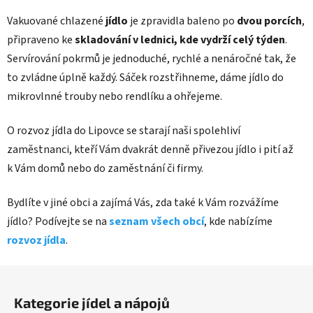
Vakuované chlazené
jídlo
je zpravidla baleno po
dvou porcích
,
připraveno ke
skladování v lednici, kde vydrží celý týden
.
Servírování pokrmů je jednoduché, rychlé a nenáročné tak, že
to zvládne úplně každý. Sáček rozstřihneme, dáme jídlo do
mikrovlnné trouby nebo rendlíku a ohřejeme.
O rozvoz jídla do Lipovce se starají naši spolehliví
zaměstnanci, kteří Vám dvakrát denně přivezou jídlo i pití až
k Vám domů nebo do zaměstnání či firmy.
Bydlíte v jiné obci a zajímá Vás, zda také k Vám rozvážíme
jídlo? Podívejte se na
seznam všech obcí
, kde nabízíme
rozvoz jídla
.
Z
á
Kategorie jídel a nápojů
p