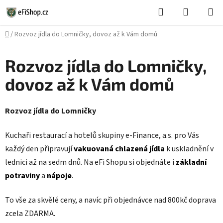
Přejít
Hledat
NÁKUPN
na
KOŠÍK
obsah
Domů
/
Rozvoz jídla do Lomničky, dovoz až k Vám domů
Rozvoz jídla do Lomničky,
dovoz až k Vám domů
Rozvoz jídla do Lomničky
Kuchaři restaurací a hotelů skupiny e-Finance, a.s. pro Vás
každý den připravují
vakuovaná chlazená jídla
k uskladnění v
lednici až na sedm dnů. Na eFi Shopu si objednáte i
základní
potraviny
a
nápoje
.
To vše za skvělé ceny, a navíc při objednávce nad 800kč doprava
zcela ZDARMA.