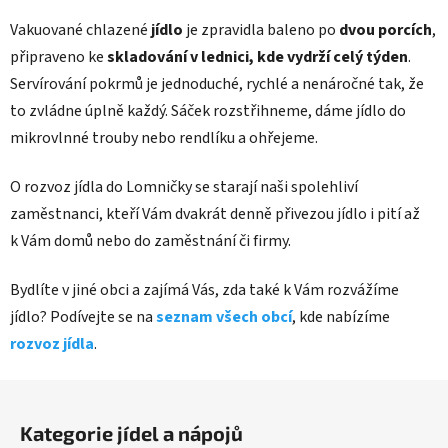
Vakuované chlazené
jídlo
je zpravidla baleno po
dvou porcích
,
připraveno ke
skladování v lednici, kde vydrží celý týden
.
Servírování pokrmů je jednoduché, rychlé a nenáročné tak, že
to zvládne úplně každý. Sáček rozstřihneme, dáme jídlo do
mikrovlnné trouby nebo rendlíku a ohřejeme.
O rozvoz jídla do Lomničky se starají naši spolehliví
zaměstnanci, kteří Vám dvakrát denně přivezou jídlo i pití až
k Vám domů nebo do zaměstnání či firmy.
Bydlíte v jiné obci a zajímá Vás, zda také k Vám rozvážíme
jídlo? Podívejte se na
seznam všech obcí
, kde nabízíme
rozvoz jídla
.
Z
á
Kategorie jídel a nápojů
p