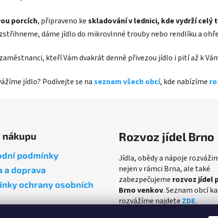
ou porcích
, připraveno ke
skladování v lednici, kde vydrží celý 
ozstřihneme, dáme jídlo do mikrovlnné trouby nebo rendlíku a ohř
ví zaměstnanci, kteří Vám dvakrát denně přivezou jídlo i pití až k 
zvážíme jídlo? Podívejte se na
seznam všech obcí
, kde nabízíme
ro
Rozvoz jídel Brno
o nákupu
dní podmínky
Jídla, obědy a nápoje rozváži
nejen v rámci Brna, ale také
a a doprava
zabezpečujeme
rozvoz jídel 
nky ochrany osobních
Brno venkov
. Seznam obcí k
rozvážíme najdete
ZDE
.