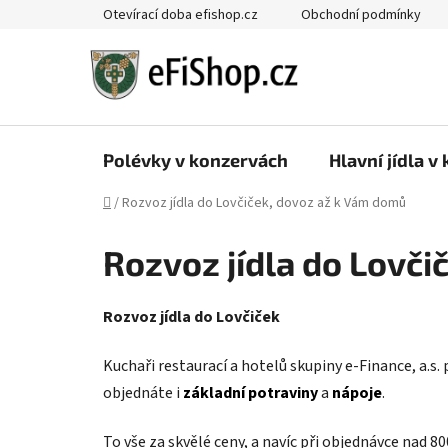
Přejít
Otevírací doba efishop.cz
Obchodní podmínky
na
obsah
Polévky v konzervách
Hlavní jídla v
Domů
/
Rozvoz jídla do Lovčiček, dovoz až k Vám domů
Rozvoz jídla do Lovči
Rozvoz jídla do Lovčiček
Kuchaři restaurací a hotelů skupiny e-Finance, a.s.
objednáte i
základní potraviny
a
nápoje
.
To vše za skvělé ceny, a navíc při objednávce nad 