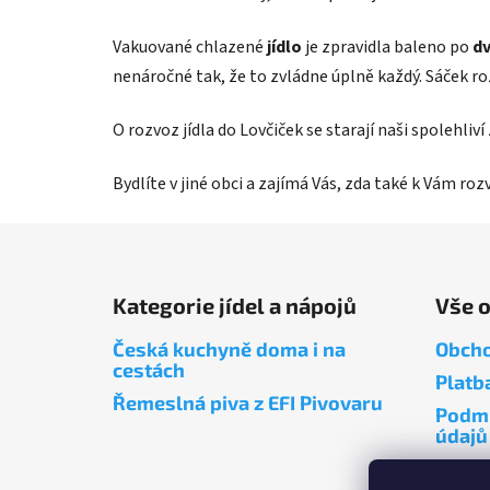
Vakuované chlazené
jídlo
je zpravidla baleno po
dv
nenáročné tak, že to zvládne úplně každý. Sáček r
O rozvoz jídla do Lovčiček se starají naši spolehli
Bydlíte v jiné obci a zajímá Vás, zda také k Vám ro
Z
á
Kategorie jídel a nápojů
Vše 
p
a
Česká kuchyně doma i na
Obcho
t
cestách
Platb
í
Řemeslná piva z EFI Pivovaru
Podmí
údajů