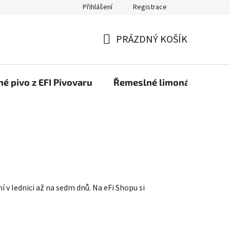
Přihlášení
Registrace
PRÁZDNÝ KOŠÍK
NÁKUPNÍ
KOŠÍK
é pivo z EFI Pivovaru
Řemeslné limonády z EFI 
í v lednici až na sedm dnů. Na eFi Shopu si