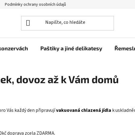
Podmínky ochrany osobních údajů
Moje objednávka
 konzervách
Paštiky a jiné delikatesy
Řemesln
ček, dovoz až k Vám domů
 pro Vás každý den připravují
vakuovaná chlazená jídla
k uskladněn
800kč doprava zcela ZDARMA.