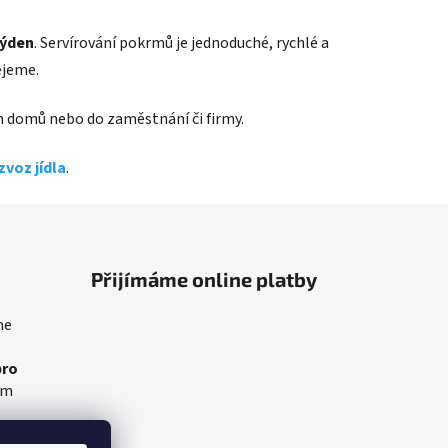
týden
. Servírování pokrmů je jednoduché, rychlé a
ejeme.
Vám domů nebo do zaměstnání či firmy.
zvoz jídla
.
Přijímáme online platby
me
pro
am