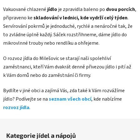
Vakuované chlazené
jídlo
je zpravidla baleno po
dvou porcích
,
připraveno ke
skladování v lednici, kde vydrží celý týden
.
Servírování pokrmů je jednoduché, rychlé a nenáročné tak, že
to zvládne úplně každý. Sáček rozstřihneme, dáme jídlo do
mikrovlnné trouby nebo rendlíku a ohřejeme.
O rozvoz jídla do Milešovic se starají naši spolehliví
zaměstnanci, kteří Vám dvakrát denně přivezou jídlo i pití až
k Vám domů nebo do zaměstnání či firmy.
Bydlíte v jiné obci a zajímá Vás, zda také k Vám rozvážíme
jídlo? Podívejte se na
seznam všech obcí
, kde nabízíme
rozvoz jídla
.
Z
á
Kategorie jídel a nápojů
p