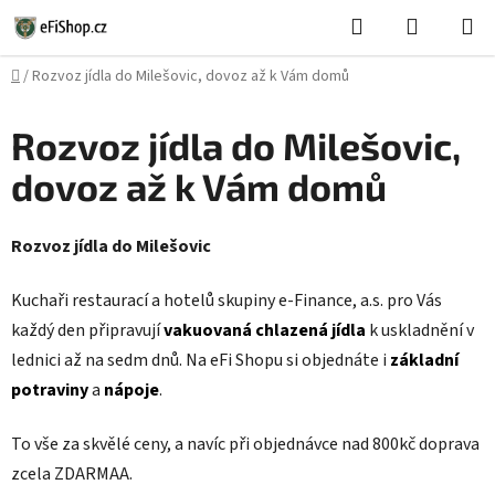
Přejít
Hledat
NÁKUPN
na
KOŠÍK
obsah
Domů
/
Rozvoz jídla do Milešovic, dovoz až k Vám domů
Rozvoz jídla do Milešovic,
dovoz až k Vám domů
Rozvoz jídla do Milešovic
Kuchaři restaurací a hotelů skupiny e-Finance, a.s. pro Vás
každý den připravují
vakuovaná chlazená jídla
k uskladnění v
lednici až na sedm dnů. Na eFi Shopu si objednáte i
základní
potraviny
a
nápoje
.
To vše za skvělé ceny, a navíc při objednávce nad 800kč doprava
zcela ZDARMAA.