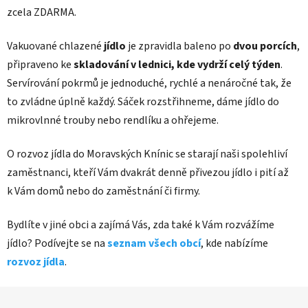
zcela ZDARMA.
Vakuované chlazené
jídlo
je zpravidla baleno po
dvou porcích
,
připraveno ke
skladování v lednici, kde vydrží celý týden
.
Servírování pokrmů je jednoduché, rychlé a nenáročné tak, že
to zvládne úplně každý. Sáček rozstřihneme, dáme jídlo do
mikrovlnné trouby nebo rendlíku a ohřejeme.
O rozvoz jídla do Moravských Knínic se starají naši spolehliví
zaměstnanci, kteří Vám dvakrát denně přivezou jídlo i pití až
k Vám domů nebo do zaměstnání či firmy.
Bydlíte v jiné obci a zajímá Vás, zda také k Vám rozvážíme
jídlo? Podívejte se na
seznam všech obcí
, kde nabízíme
rozvoz jídla
.
Z