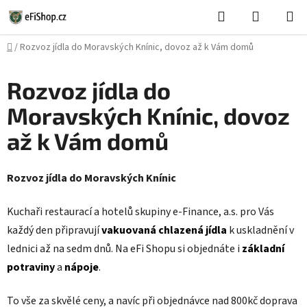
Přejít
Hledat
NÁKUPN
na
KOŠÍK
obsah
Domů
/
Rozvoz jídla do Moravských Knínic, dovoz až k Vám domů
Rozvoz jídla do
Moravských Knínic, dovoz
až k Vám domů
Rozvoz jídla do Moravských Knínic
Kuchaři restaurací a hotelů skupiny e-Finance, a.s. pro Vás
každý den připravují
vakuovaná chlazená jídla
k uskladnění v
lednici až na sedm dnů. Na eFi Shopu si objednáte i
základní
potraviny
a
nápoje
.
To vše za skvělé ceny, a navíc při objednávce nad 800kč doprava