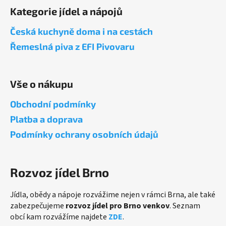
á
Kategorie jídel a nápojů
p
a
Česká kuchyně doma i na cestách
t
Řemeslná piva z EFI Pivovaru
í
Vše o nákupu
Obchodní podmínky
Platba a doprava
Podmínky ochrany osobních údajů
Rozvoz jídel Brno
Jídla, obědy a nápoje rozvážime nejen v rámci Brna, ale také
zabezpečujeme
rozvoz jídel pro Brno venkov
. Seznam
obcí kam rozvážíme najdete
ZDE
.