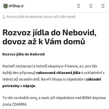
Přejít
Hledat
NÁKUPN
na
KOŠÍK
obsah
Domů
/
Rozvoz jídla do Nebovid, dovoz až k Vám domů
Rozvoz jídla do Nebovid,
dovoz až k Vám domů
Rozvoz jídla do Nebovid
Kuchaři restaurací a hotelů skupiny e-Finance, a.s. pro Vás
každý den připravují
vakuovaná chlazená jídla
k uskladnění v
lednici až na sedm dnů. Na eFi Shopu si objednáte i
základní
potraviny
a
nápoje
.
To vše za skvělé ceny, a navíc při objednávce nad 800kč doprava
zcela ZDARMA.