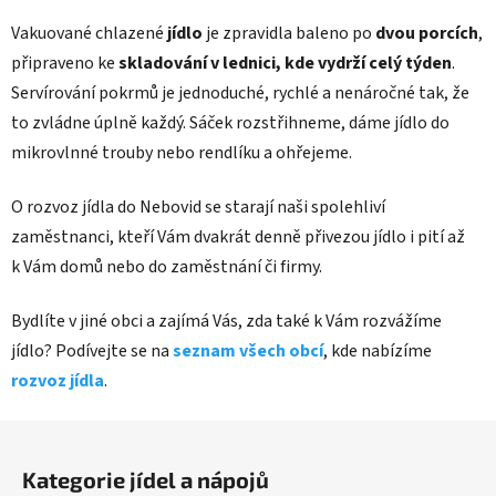
Vakuované chlazené
jídlo
je zpravidla baleno po
dvou porcích
,
připraveno ke
skladování v lednici, kde vydrží celý týden
.
Servírování pokrmů je jednoduché, rychlé a nenáročné tak, že
to zvládne úplně každý. Sáček rozstřihneme, dáme jídlo do
mikrovlnné trouby nebo rendlíku a ohřejeme.
O rozvoz jídla do Nebovid se starají naši spolehliví
zaměstnanci, kteří Vám dvakrát denně přivezou jídlo i pití až
k Vám domů nebo do zaměstnání či firmy.
Bydlíte v jiné obci a zajímá Vás, zda také k Vám rozvážíme
jídlo? Podívejte se na
seznam všech obcí
, kde nabízíme
rozvoz jídla
.
Z
á
Kategorie jídel a nápojů
p