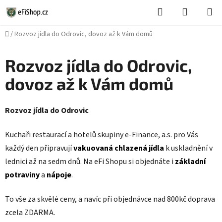
Přejít
Hledat
NÁKUPN
na
KOŠÍK
obsah
Domů
/
Rozvoz jídla do Odrovic, dovoz až k Vám domů
Rozvoz jídla do Odrovic,
dovoz až k Vám domů
Rozvoz jídla do Odrovic
Kuchaři restaurací a hotelů skupiny e-Finance, a.s. pro Vás
každý den připravují
vakuovaná chlazená jídla
k uskladnění v
lednici až na sedm dnů. Na eFi Shopu si objednáte i
základní
potraviny
a
nápoje
.
To vše za skvělé ceny, a navíc při objednávce nad 800kč doprava
zcela ZDARMA.