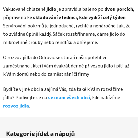
Vakuované chlazené
jídlo
je zpravidla baleno po
dvou porcích
,
připraveno ke
skladování v lednici, kde vydrží celý týden
.
Servírování pokrmů je jednoduché, rychlé a nenáročné tak, že
to zvládne úplně každý. Sáček rozstřihneme, dáme jídlo do
mikrovlnné trouby nebo rendlíku a ohřejeme.
O rozvoz jídla do Odrovic se starají naši spolehliví
zaměstnanci, kteří Vám dvakrát denně přivezou jídlo i pití až
k Vám domů nebo do zaměstnání či firmy.
Bydlíte v jiné obci a zajímá Vás, zda také k Vám rozvážíme
jídlo? Podívejte se na
seznam všech obcí
, kde nabízíme
rozvoz jídla
.
Z
á
Kategorie jídel a nápojů
p