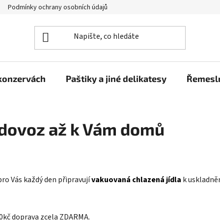
Podmínky ochrany osobních údajů
Moje objednávka
 konzervách
Paštiky a jiné delikatesy
Řemesln
, dovoz až k Vám domů
 pro Vás každý den připravují
vakuovaná chlazená jídla
k uskladněn
800kč doprava zcela ZDARMA.