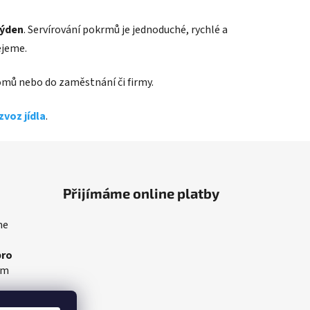
týden
. Servírování pokrmů je jednoduché, rychlé a
ejeme.
 domů nebo do zaměstnání či firmy.
zvoz jídla
.
Přijímáme online platby
me
pro
am