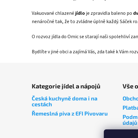
Vakuované chlazené
jídlo
je zpravidla baleno po
dv
nenáročné tak, že to zvládne úplně každý. Sáček r
O rozvoz jídla do Omic se starají naši spolehliví z
Bydlíte v jiné obci a zajímá Vás, zda také k Vám ro
Z
á
Kategorie jídel a nápojů
Vše 
p
a
Česká kuchyně doma i na
Obcho
t
cestách
Platb
í
Řemeslná piva z EFI Pivovaru
Podmí
údajů