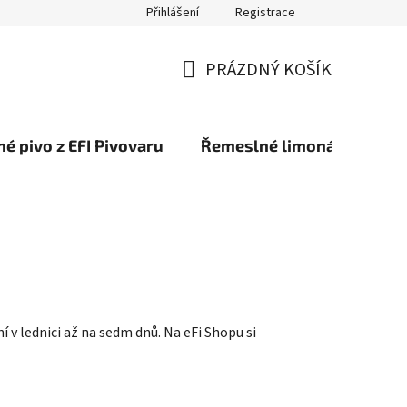
Přihlášení
Registrace
PRÁZDNÝ KOŠÍK
NÁKUPNÍ
KOŠÍK
é pivo z EFI Pivovaru
Řemeslné limonády z EFI 
í v lednici až na sedm dnů. Na eFi Shopu si