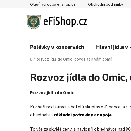
Přejít
Otevírací doba efishop.cz
Obchodní podmínky
na
obsah
Polévky v konzervách
Hlavní jídla v
Domů
/
Rozvoz jídla do Omic, dovoz až k Vám domů
Rozvoz jídla do Omic
Rozvoz jídla do Omic
Kuchaři restaurací a hotelů skupiny e-Finance, a.s.
objednáte i
základní potraviny
a
nápoje
.
To vše za skvělé ceny, a navíc při objednávce nad 