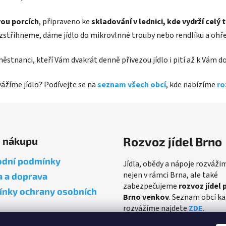
ou porcích
, připraveno ke
skladování v lednici, kde vydrží celý 
ozstřihneme, dáme jídlo do mikrovlnné trouby nebo rendlíku a ohř
aměstnanci, kteří Vám dvakrát denně přivezou jídlo i pití až k Vám
zvážíme jídlo? Podívejte se na
seznam všech obcí
, kde nabízíme
ro
Rozvoz jídel Brno
o nákupu
dní podmínky
Jídla, obědy a nápoje rozváži
nejen v rámci Brna, ale také
a a doprava
zabezpečujeme
rozvoz jídel 
nky ochrany osobních
Brno venkov
. Seznam obcí k
rozvážíme najdete
ZDE
.