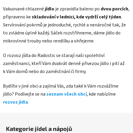
Vakuované chlazené
jídlo
je zpravidla baleno po
dvou porcích
,
připraveno ke
skladování v lednici, kde vydrží celý týden
.
Servírování pokrmů je jednoduché, rychlé a nenáročné tak, že
to zvládne úplně každý. Sáček rozstřihneme, dáme jídlo do
mikrovlnné trouby nebo rendlíku a ohřejeme.
O rozvoz jídla do Radostic se starají naši spolehliví
zaměstnanci, kteří Vám dvakrát denně přivezou jídlo i pití až
k Vám domů nebo do zaměstnání či firmy.
Bydlíte v jiné obci a zajímá Vás, zda také k Vám rozvážíme
jídlo? Podívejte se na
seznam všech obcí
, kde nabízíme
rozvoz jídla
.
Z
á
Kategorie jídel a nápojů
p