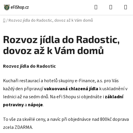
Přejít
Hledat
NÁKUPN
na
KOŠÍK
obsah
Domů
/
Rozvoz jídla do Radostic, dovoz až k Vám domů
Rozvoz jídla do Radostic,
dovoz až k Vám domů
Rozvoz jídla do Radostic
Kuchaři restaurací a hotelů skupiny e-Finance, a.s. pro Vás
každý den připravují
vakuovaná chlazená jídla
k uskladnění v
lednici až na sedm dnů. Na eFi Shopu si objednáte i
základní
potraviny
a
nápoje
.
To vše za skvělé ceny, a navíc při objednávce nad 800kč doprava
zcela ZDARMA.