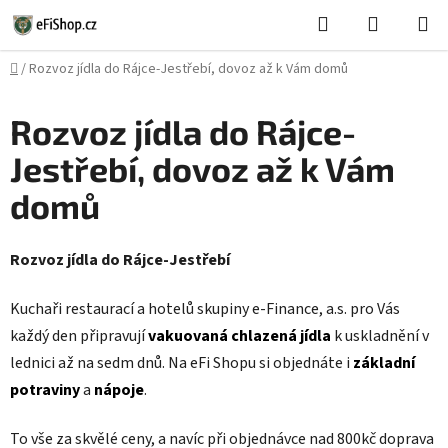
Přejít
Hledat
NÁKUPN
na
KOŠÍK
obsah
Domů
/
Rozvoz jídla do Rájce-Jestřebí, dovoz až k Vám domů
Rozvoz jídla do Rájce-
Jestřebí, dovoz až k Vám
domů
Rozvoz jídla do Rájce-Jestřebí
Kuchaři restaurací a hotelů skupiny e-Finance, a.s. pro Vás
každý den připravují
vakuovaná chlazená jídla
k uskladnění v
lednici až na sedm dnů. Na eFi Shopu si objednáte i
základní
potraviny
a
nápoje
.
To vše za skvělé ceny, a navíc při objednávce nad 800kč doprava