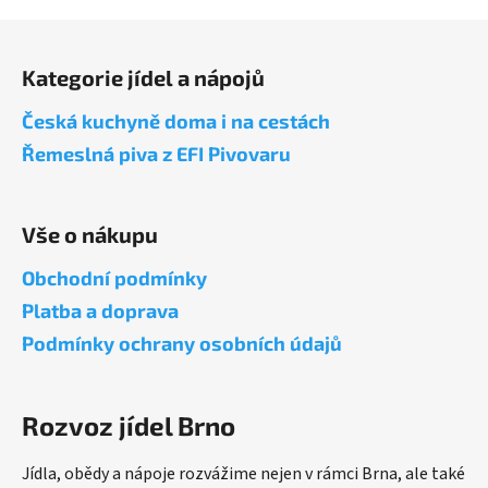
Z
á
Kategorie jídel a nápojů
p
a
Česká kuchyně doma i na cestách
t
Řemeslná piva z EFI Pivovaru
í
Vše o nákupu
Obchodní podmínky
Platba a doprava
Podmínky ochrany osobních údajů
Rozvoz jídel Brno
Jídla, obědy a nápoje rozvážime nejen v rámci Brna, ale také