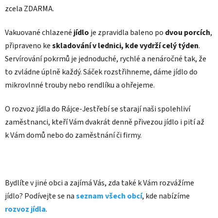
zcela ZDARMA.
Vakuované chlazené
jídlo
je zpravidla baleno po
dvou porcích
,
připraveno ke
skladování v lednici, kde vydrží celý týden
.
Servírování pokrmů je jednoduché, rychlé a nenáročné tak, že
to zvládne úplně každý. Sáček rozstřihneme, dáme jídlo do
mikrovlnné trouby nebo rendlíku a ohřejeme.
O rozvoz jídla do Rájce-Jestřebí se starají naši spolehliví
zaměstnanci, kteří Vám dvakrát denně přivezou jídlo i pití až
k Vám domů nebo do zaměstnání či firmy.
Bydlíte v jiné obci a zajímá Vás, zda také k Vám rozvážíme
jídlo? Podívejte se na
seznam všech obcí
, kde nabízíme
rozvoz jídla
.