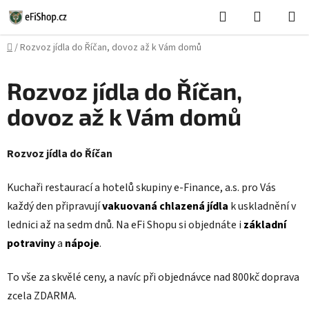
Přejít
Hledat
NÁKUPN
na
KOŠÍK
obsah
Domů
/
Rozvoz jídla do Říčan, dovoz až k Vám domů
Rozvoz jídla do Říčan,
dovoz až k Vám domů
Rozvoz jídla do Říčan
Kuchaři restaurací a hotelů skupiny e-Finance, a.s. pro Vás
každý den připravují
vakuovaná chlazená jídla
k uskladnění v
lednici až na sedm dnů. Na eFi Shopu si objednáte i
základní
potraviny
a
nápoje
.
To vše za skvělé ceny, a navíc při objednávce nad 800kč doprava
zcela ZDARMA.