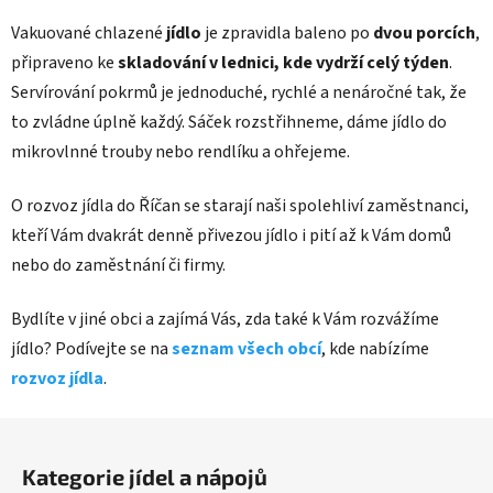
Vakuované chlazené
jídlo
je zpravidla baleno po
dvou porcích
,
připraveno ke
skladování v lednici, kde vydrží celý týden
.
Servírování pokrmů je jednoduché, rychlé a nenáročné tak, že
to zvládne úplně každý. Sáček rozstřihneme, dáme jídlo do
mikrovlnné trouby nebo rendlíku a ohřejeme.
O rozvoz jídla do Říčan se starají naši spolehliví zaměstnanci,
kteří Vám dvakrát denně přivezou jídlo i pití až k Vám domů
nebo do zaměstnání či firmy.
Bydlíte v jiné obci a zajímá Vás, zda také k Vám rozvážíme
jídlo? Podívejte se na
seznam všech obcí
, kde nabízíme
rozvoz jídla
.
Z
á
Kategorie jídel a nápojů
p