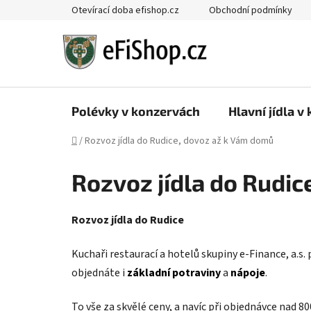
Přejít
Otevírací doba efishop.cz
Obchodní podmínky
na
obsah
Polévky v konzervách
Hlavní jídla v
Domů
/
Rozvoz jídla do Rudice, dovoz až k Vám domů
Rozvoz jídla do Rudi
Rozvoz jídla do Rudice
Kuchaři restaurací a hotelů skupiny e-Finance, a.s.
objednáte i
základní potraviny
a
nápoje
.
To vše za skvělé ceny, a navíc při objednávce nad 