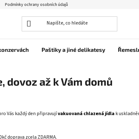
Podmínky ochrany osobních údajů
Moje objednávka
 konzervách
Paštiky a jiné delikatesy
Řemesln
ce, dovoz až k Vám domů
 pro Vás každý den připravují
vakuovaná chlazená jídla
k uskladněn
800kč doprava zcela ZDARMA.