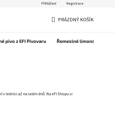
Přihlášení
Registrace
PRÁZDNÝ KOŠÍK
NÁKUPNÍ
KOŠÍK
é pivo z EFI Pivovaru
Řemeslné limonády z EFI 
í v lednici až na sedm dnů. Na eFi Shopu si