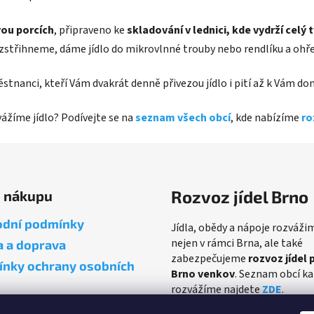
ou porcích
, připraveno ke
skladování v lednici, kde vydrží celý 
ozstřihneme, dáme jídlo do mikrovlnné trouby nebo rendlíku a ohř
městnanci, kteří Vám dvakrát denně přivezou jídlo i pití až k Vám d
zvážíme jídlo? Podívejte se na
seznam všech obcí
, kde nabízíme
ro
Rozvoz jídel Brno
o nákupu
dní podmínky
Jídla, obědy a nápoje rozváži
nejen v rámci Brna, ale také
a a doprava
zabezpečujeme
rozvoz jídel 
nky ochrany osobních
Brno venkov
. Seznam obcí k
rozvážíme najdete
ZDE
.