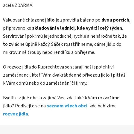
zcela ZDARMA.
Vakuované chlazené
jídlo
je zpravidla baleno po
dvou porcích
,
připraveno ke
skladování v lednici, kde vydrží celý týden
.
Servírování pokrmů je jednoduché, rychlé a nenáročné tak, že
to zvládne úplně každý. Sáček rozstřihneme, dáme jídlo do
mikrovlnné trouby nebo rendlíku a ohřejeme.
O rozvoz jídla do Ruprechtova se starají naši spolehliví
zaměstnanci, kteří Vám dvakrát denně přivezou jídlo i pití až
k Vám domů nebo do zaměstnání či firmy.
Bydlíte v jiné obci a zajímá Vás, zda také k Vám rozvážíme
jídlo? Podívejte se na
seznam všech obcí
, kde nabízíme
rozvoz jídla
.
Z