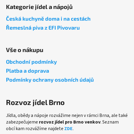
á
Kategorie jídel a nápojů
p
a
Česká kuchyně doma i na cestách
t
Řemeslná piva z EFI Pivovaru
í
Vše o nákupu
Obchodní podmínky
Platba a doprava
Podmínky ochrany osobních údajů
Rozvoz jídel Brno
Jídla, obědy a nápoje rozvážime nejen v rámci Brna, ale také
zabezpečujeme
rozvoz jídel pro Brno venkov
. Seznam
obcí kam rozvážíme najdete
ZDE
.