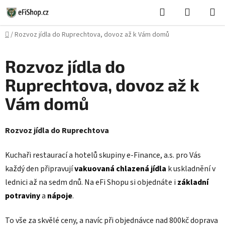
Přejít
Hledat
NÁKUPN
na
KOŠÍK
obsah
Domů
/
Rozvoz jídla do Ruprechtova, dovoz až k Vám domů
Rozvoz jídla do
Ruprechtova, dovoz až k
Vám domů
Rozvoz jídla do Ruprechtova
Kuchaři restaurací a hotelů skupiny e-Finance, a.s. pro Vás
každý den připravují
vakuovaná chlazená jídla
k uskladnění v
lednici až na sedm dnů. Na eFi Shopu si objednáte i
základní
potraviny
a
nápoje
.
To vše za skvělé ceny, a navíc při objednávce nad 800kč doprava