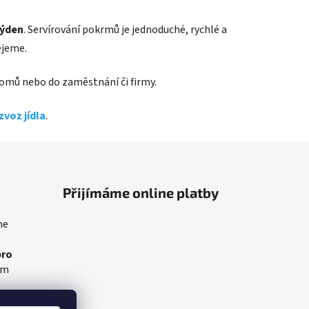
týden
. Servírování pokrmů je jednoduché, rychlé a
ejeme.
 domů nebo do zaměstnání či firmy.
zvoz jídla
.
Přijímáme online platby
me
pro
am