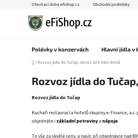
Přejít
Otevírací doba efishop.cz
Obchodní podmínky
na
obsah
Polévky v konzervách
Hlavní jídla v
Domů
/
Rozvoz jídla do Tučap, dovoz až k Vám domů
Rozvoz jídla do Tuča
Rozvoz jídla do Tučap
Kuchaři restaurací a hotelů skupiny e-Finance, a.s.
objednáte i
základní potraviny
a
nápoje
.
To vše za skvělé ceny, a navíc při objednávce nad 