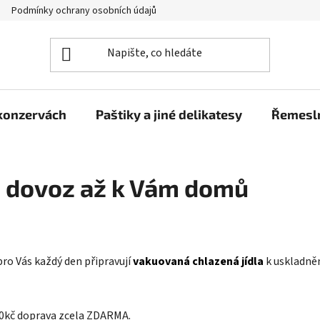
Podmínky ochrany osobních údajů
Moje objednávka
 konzervách
Paštiky a jiné delikatesy
Řemesln
p, dovoz až k Vám domů
 pro Vás každý den připravují
vakuovaná chlazená jídla
k uskladněn
800kč doprava zcela ZDARMA.