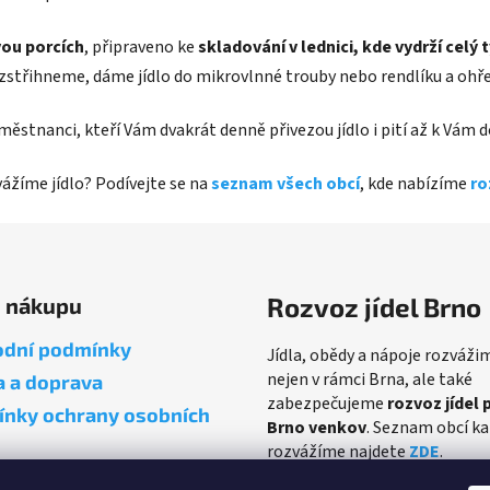
ou porcích
, připraveno ke
skladování v lednici, kde vydrží celý 
ozstřihneme, dáme jídlo do mikrovlnné trouby nebo rendlíku a ohř
zaměstnanci, kteří Vám dvakrát denně přivezou jídlo i pití až k Vám
zvážíme jídlo? Podívejte se na
seznam všech obcí
, kde nabízíme
ro
Rozvoz jídel Brno
o nákupu
dní podmínky
Jídla, obědy a nápoje rozváži
nejen v rámci Brna, ale také
a a doprava
zabezpečujeme
rozvoz jídel 
nky ochrany osobních
Brno venkov
. Seznam obcí k
rozvážíme najdete
ZDE
.