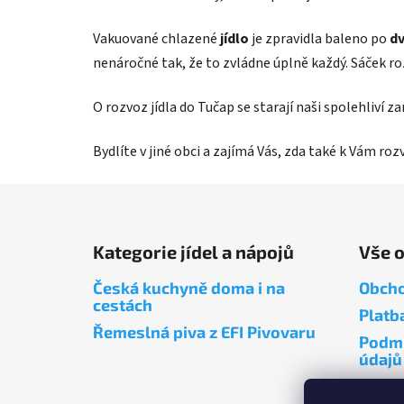
Vakuované chlazené
jídlo
je zpravidla baleno po
dv
nenáročné tak, že to zvládne úplně každý. Sáček r
O rozvoz jídla do Tučap se starají naši spolehliví 
Bydlíte v jiné obci a zajímá Vás, zda také k Vám ro
Z
á
Kategorie jídel a nápojů
Vše 
p
a
Česká kuchyně doma i na
Obcho
t
cestách
Platb
í
Řemeslná piva z EFI Pivovaru
Podmí
údajů