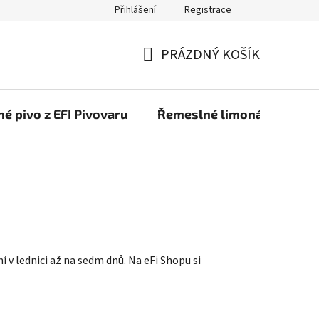
Přihlášení
Registrace
PRÁZDNÝ KOŠÍK
NÁKUPNÍ
KOŠÍK
é pivo z EFI Pivovaru
Řemeslné limonády z EFI 
í v lednici až na sedm dnů. Na eFi Shopu si