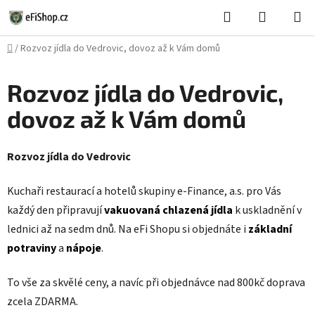
Přejít
Hledat
NÁKUPN
na
KOŠÍK
obsah
Domů
/
Rozvoz jídla do Vedrovic, dovoz až k Vám domů
Rozvoz jídla do Vedrovic,
dovoz až k Vám domů
Rozvoz jídla do Vedrovic
Kuchaři restaurací a hotelů skupiny e-Finance, a.s. pro Vás
každý den připravují
vakuovaná chlazená jídla
k uskladnění v
lednici až na sedm dnů. Na eFi Shopu si objednáte i
základní
potraviny
a
nápoje
.
To vše za skvělé ceny, a navíc při objednávce nad 800kč doprava
zcela ZDARMA.