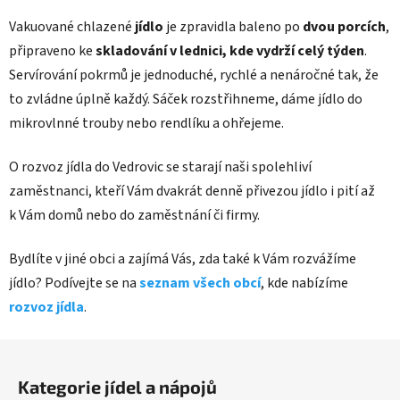
Vakuované chlazené
jídlo
je zpravidla baleno po
dvou porcích
,
připraveno ke
skladování v lednici, kde vydrží celý týden
.
Servírování pokrmů je jednoduché, rychlé a nenáročné tak, že
to zvládne úplně každý. Sáček rozstřihneme, dáme jídlo do
mikrovlnné trouby nebo rendlíku a ohřejeme.
O rozvoz jídla do Vedrovic se starají naši spolehliví
zaměstnanci, kteří Vám dvakrát denně přivezou jídlo i pití až
k Vám domů nebo do zaměstnání či firmy.
Bydlíte v jiné obci a zajímá Vás, zda také k Vám rozvážíme
jídlo? Podívejte se na
seznam všech obcí
, kde nabízíme
rozvoz jídla
.
Z
á
Kategorie jídel a nápojů
p