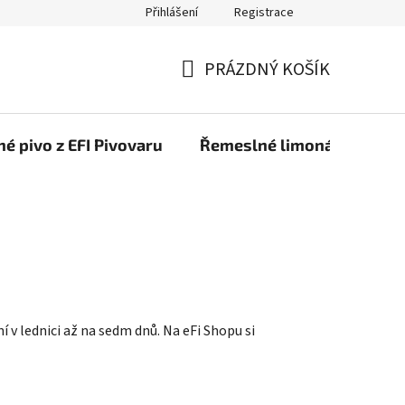
Přihlášení
Registrace
PRÁZDNÝ KOŠÍK
NÁKUPNÍ
KOŠÍK
é pivo z EFI Pivovaru
Řemeslné limonády z EFI 
í v lednici až na sedm dnů. Na eFi Shopu si