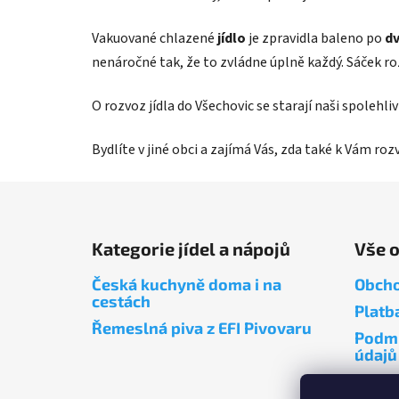
Vakuované chlazené
jídlo
je zpravidla baleno po
dv
nenáročné tak, že to zvládne úplně každý. Sáček r
O rozvoz jídla do Všechovic se starají naši spolehl
Bydlíte v jiné obci a zajímá Vás, zda také k Vám ro
Z
á
Kategorie jídel a nápojů
Vše 
p
a
Česká kuchyně doma i na
Obcho
t
cestách
Platb
í
Řemeslná piva z EFI Pivovaru
Podmí
údajů