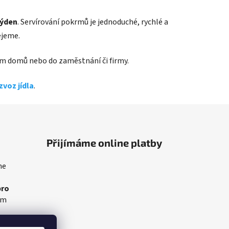
týden
. Servírování pokrmů je jednoduché, rychlé a
ejeme.
 Vám domů nebo do zaměstnání či firmy.
zvoz jídla
.
Přijímáme online platby
me
pro
am