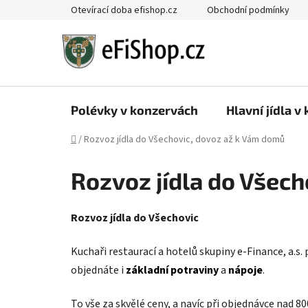
Přejít
Otevírací doba efishop.cz
Obchodní podmínky
na
obsah
Polévky v konzervách
Hlavní jídla v
Domů
/
Rozvoz jídla do Všechovic, dovoz až k Vám domů
Rozvoz jídla do Všec
Rozvoz jídla do Všechovic
Kuchaři restaurací a hotelů skupiny e-Finance, a.s.
objednáte i
základní potraviny
a
nápoje
.
To vše za skvělé ceny, a navíc při objednávce nad 