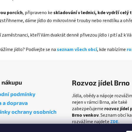
ou porcích
, připraveno ke
skladování v lednici, kde vydrží celý 
ozstřihneme, dáme jídlo do mikrovlnné trouby nebo rendlíku a ohř
iví zaměstnanci, kteří Vám dvakrát denně přivezou jídlo i pití až k
zvážíme jídlo? Podívejte se na
seznam všech obcí
, kde nabízíme
ro
Rozvoz jídel Brno
o nákupu
dní podmínky
Jídla, obědy a nápoje rozváži
nejen v rámci Brna, ale také
a a doprava
zabezpečujeme
rozvoz jídel 
nky ochrany osobních
Brno venkov
. Seznam obcí k
rozvážíme najdete
ZDE
.