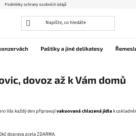
Podmínky ochrany osobních údajů
Moje objednávka
 konzervách
Paštiky a jiné delikatesy
Řemesln
hovic, dovoz až k Vám domů
 pro Vás každý den připravují
vakuovaná chlazená jídla
k uskladněn
800kč doprava zcela ZDARMA.