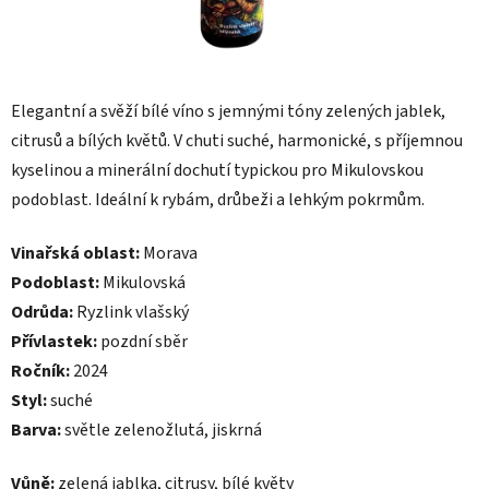
Elegantní a svěží bílé víno s jemnými tóny zelených jablek,
citrusů a bílých květů. V chuti suché, harmonické, s příjemnou
kyselinou a minerální dochutí typickou pro Mikulovskou
podoblast. Ideální k rybám, drůbeži a lehkým pokrmům.
Vinařská oblast:
Morava
Podoblast:
Mikulovská
Odrůda:
Ryzlink vlašský
Přívlastek:
pozdní sběr
Ročník:
2024
Styl:
suché
Barva:
světle zelenožlutá, jiskrná
Vůně:
zelená jablka, citrusy, bílé květy