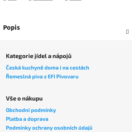
Popis
Z
á
Kategorie jídel a nápojů
p
a
Česká kuchyně doma i na cestách
t
Řemeslná piva z EFI Pivovaru
í
Vše o nákupu
Obchodní podmínky
Platba a doprava
Podmínky ochrany osobních údajů