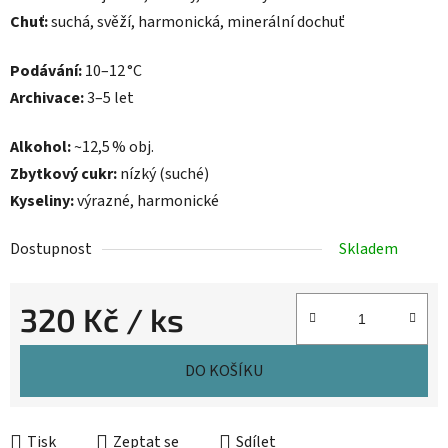
Chuť:
suchá, svěží, harmonická, minerální dochuť
Podávání:
10–12 °C
Archivace:
3–5 let
Alkohol:
~12,5 % obj.
Zbytkový cukr:
nízký (suché)
Kyseliny:
výrazné, harmonické
Dostupnost
Skladem
320 Kč
/ ks
Měrná cena:
DO KOŠÍKU
Tisk
Zeptat se
Sdílet