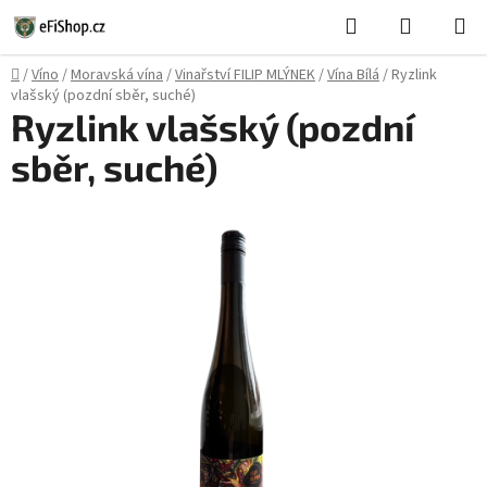
Přejít
Hledat
NÁKUPN
na
KOŠÍK
obsah
Domů
/
Víno
/
Moravská vína
/
Vinařství FILIP MLÝNEK
/
Vína Bílá
/
Ryzlink
vlašský (pozdní sběr, suché)
Ryzlink vlašský (pozdní
sběr, suché)