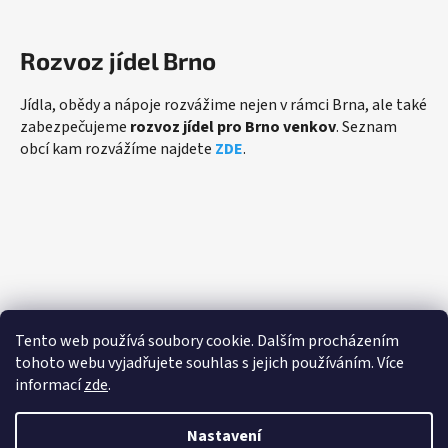
Rozvoz jídel Brno
Jídla, obědy a nápoje rozvážime nejen v rámci Brna, ale také
zabezpečujeme
rozvoz jídel pro Brno venkov
. Seznam
obcí kam rozvážíme najdete
ZDE
.
Přijímáme online platby
Tento web používá soubory cookie. Dalším procházením
tohoto webu vyjadřujete souhlas s jejich používáním. Více
informací
zde
.
Nastavení