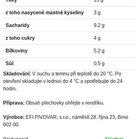
z toho nasycené mastné kyseliny
3 g
Sacharidy
9.2 g
z toho cukry
4 g
Bílkoviny
5.2 g
Sůl
0.5 g
Skladování:
V suchu a temnu při teplotě do 20 °C. Po
otevření skladujte v lednici do 4 °C a spotřebujte do 24
hodin.
Příprava:
Obsah plechovky ohřejte v rendlíku.
Výrobce:
EFI PIVOVAR, s.r.o., náměstí 28. října 23, Brno
602 00.