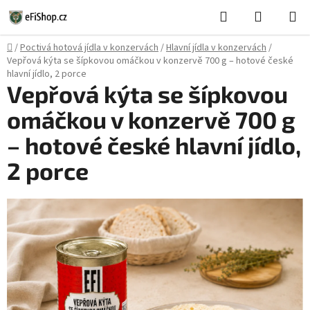
Přejít
Hledat
NÁKUPN
na
KOŠÍK
obsah
Domů
/
Poctivá hotová jídla v konzervách
/
Hlavní jídla v konzervách
/
Vepřová kýta se šípkovou omáčkou v konzervě 700 g – hotové české
hlavní jídlo, 2 porce
Vepřová kýta se šípkovou
omáčkou v konzervě 700 g
– hotové české hlavní jídlo,
2 porce