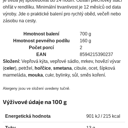
je třeba jej spotřebovat do 24 hodin. Obsah plechovky stačí
ohřát v rendlíku. Minimální trvanlivost je 12 měsíců od data
výroby. Jde o praktické balení pro rychlý oběd, večeři nebo
zásobu na cesty.
Hmotnost balení
700 g
Hmotnost pevného podílu
160 g
Počet porcí
2
EAN
8594215390237
Složení:
Vepřová kýta, vepřové sádlo, mrkev, hovězí vývar
(
celer
), petržel,
hořčice
,
smetana
, cibule, ocet, šípková
marmeláda,
mouka
, cukr, bylinky, sůl, směs koření.
Alergeny jsou ve složení uvedeny tučně.
Výživové údaje na 100 g
Energetická hodnota
901 kJ / 215 kcal
Tuky
13 g