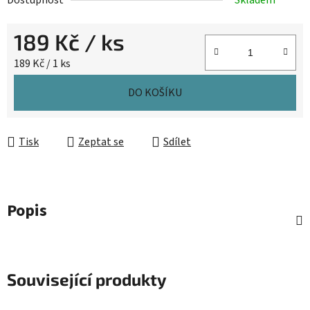
Dostupnost
Skladem
189 Kč
/ ks
Měrná cena:
189 Kč / 1 ks
DO KOŠÍKU
Tisk
Zeptat se
Sdílet
Popis
Související produkty