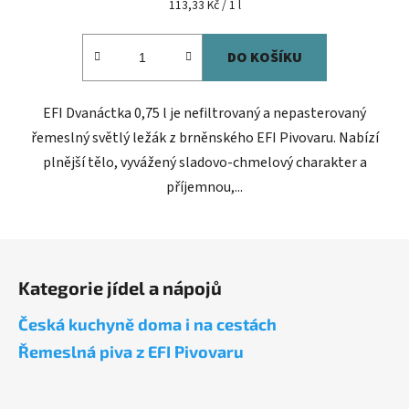
Měrná
113,33 Kč / 1 l
cena:
DO KOŠÍKU
EFI Dvanáctka 0,75 l je nefiltrovaný a nepasterovaný
řemeslný světlý ležák z brněnského EFI Pivovaru. Nabízí
plnější tělo, vyvážený sladovo-chmelový charakter a
příjemnou,...
Z
á
Kategorie jídel a nápojů
p
a
Česká kuchyně doma i na cestách
t
Řemeslná piva z EFI Pivovaru
í