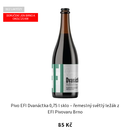
BEZ LAKTÓZY
DORUČENÍ JEN BRNO A
OKOLÍ 25 KM
Pivo EFI Dvanáctka 0,75 l sklo – řemeslný světlý ležák z
EFI Pivovaru Brno
85 Kč