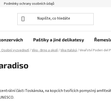
Podmínky ochrany osobních údajů
Moje objednávka
 konzervách
Paštiky a jiné delikatesy
Řemesln
, Osobní vyzvednutí
/
Víno - Brno a okolí
/
Vína Italská
/
Vinařství Poderi del 
Paradiso
v centrální části Toskánska, na kopcích tvořících pomyslný amfiteá
 UNESCO.