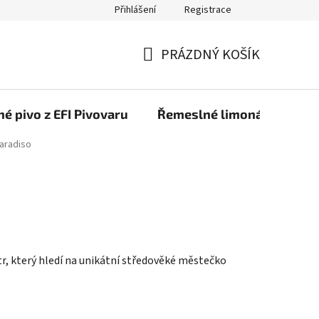
Přihlášení
Registrace
PRÁZDNÝ KOŠÍK
NÁKUPNÍ
KOŠÍK
é pivo z EFI Pivovaru
Řemeslné limonády z EFI 
Paradiso
tr, který hledí na unikátní středověké městečko