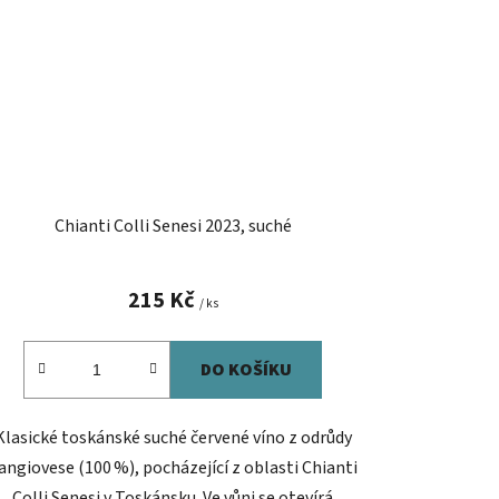
Chianti Colli Senesi 2023, suché
215 Kč
/ ks
DO KOŠÍKU
Klasické toskánské suché červené víno z odrůdy
angiovese (100 %), pocházející z oblasti Chianti
Colli Senesi v Toskánsku. Ve vůni se otevírá