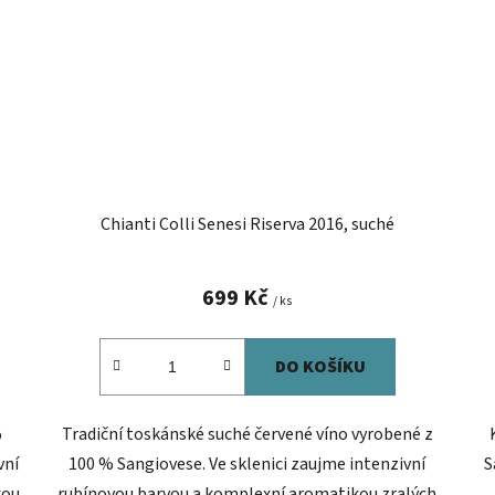
Chianti Colli Senesi Riserva 2016, suché
699 Kč
/ ks
DO KOŠÍKU
%
Tradiční toskánské suché červené víno vyrobené z
vní
100 % Sangiovese. Ve sklenici zaujme intenzivní
S
kou
rubínovou barvou a komplexní aromatikou zralých