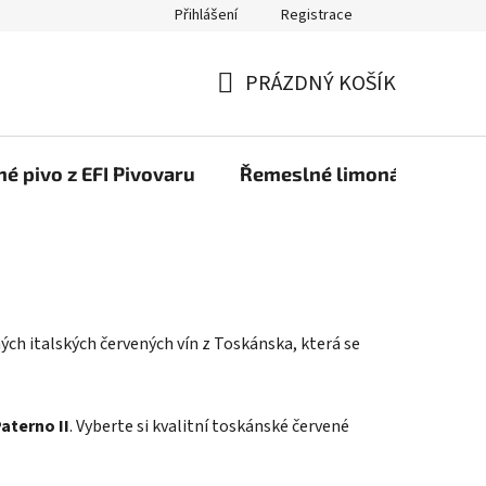
Přihlášení
Registrace
PRÁZDNÝ KOŠÍK
NÁKUPNÍ
KOŠÍK
é pivo z EFI Pivovaru
Řemeslné limonády z EFI 
hých italských červených vín z Toskánska, která se
aterno II
. Vyberte si kvalitní toskánské červené