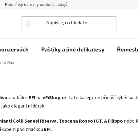
Podmínky ochrany osobních údajů
Moje objednávka
 konzervách
Paštiky a jiné delikatesy
Řemesln
ená Vína
diso
v nabídce
EFI
na
eFiShop.cz
. Tato kategorie přináší výběr suc
 jako elegantní dárek.
hianti Colli Senesi Riserva
,
Toscana Rosso IGT
,
A Filippo
nebo
P
m nákupem pod značkou
EFI
.