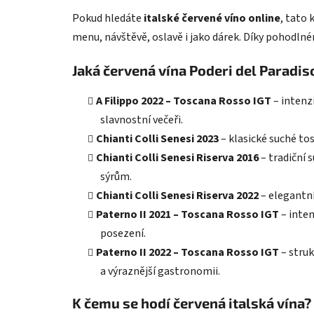
Pokud hledáte
italské červené víno online
, tato 
menu, návštěvě, oslavě i jako dárek. Díky pohodl
Jaká červená vína Poderi del Paradis
A Filippo 2022 – Toscana Rosso IGT
– intenz
slavnostní večeři.
Chianti Colli Senesi 2023
– klasické suché to
Chianti Colli Senesi Riserva 2016
– tradiční
sýrům.
Chianti Colli Senesi Riserva 2022
– elegantní
Paterno II 2021 – Toscana Rosso IGT
– inten
posezení.
Paterno II 2022 – Toscana Rosso IGT
– stru
a výraznější gastronomii.
K čemu se hodí červená italská vína?