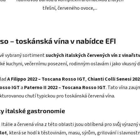
třešní, červeného ovoce,...
O
v
so – toskánská vína v nabídce EFI
l
á
ivě vybraný sortiment
suchých italských červených vín z vinařstv
d
a
lské kuchyni, večernímu posezení, rodinným oslavám i jako vkusný d
c
í
klad
A Filippo 2022 – Toscana Rosso IGT
,
Chianti Colli Senesi 202
p
Rosso IGT
a
Paterno II 2022 – Toscana Rosso IGT
. Tato vína zau
r
ukturovanou chutí typickou pro toskánská červená vína.
v
k
ky italské gastronomie
y
v
tálie a červená vína z této oblasti jsou oblíbená pro svůj výrazný 
ý
p
lot
, která se hodí k těstovinám, masu, sýrům, grilování i slavnostn
i