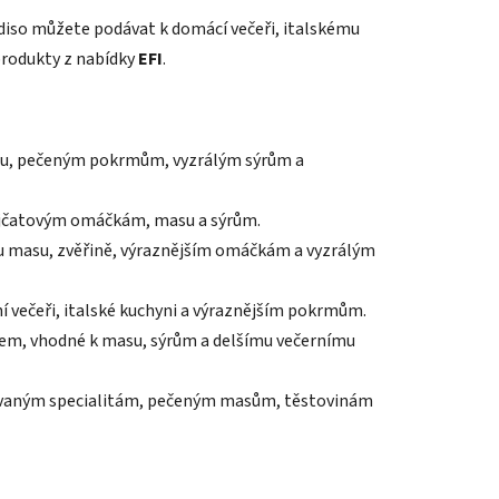
aradiso můžete podávat k domácí večeři, italskému
produkty z nabídky
EFI
.
asu, pečeným pokrmům, vyzrálým sýrům a
rajčatovým omáčkám, masu a sýrům.
u masu, zvěřině, výraznějším omáčkám a vyzrálým
í večeři, italské kuchyni a výraznějším pokrmům.
rem, vhodné k masu, sýrům a delšímu večernímu
lovaným specialitám, pečeným masům, těstovinám