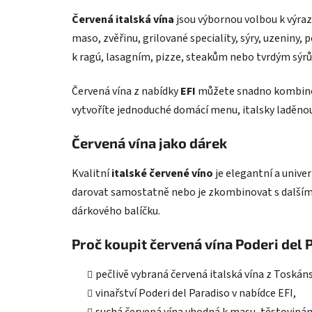
Červená italská vína
jsou výbornou volbou k výraz
maso, zvěřinu, grilované speciality, sýry, uzeniny,
k ragú, lasagním, pizze, steakům nebo tvrdým sýr
Červená vína z nabídky
EFI
můžete snadno kombinova
vytvoříte jednoduché domácí menu, italsky laděnou
Červená vína jako dárek
Kvalitní
italské červené víno
je elegantní a univer
darovat samostatně nebo je zkombinovat s dalším
dárkového balíčku.
Proč koupit červená vína Poderi del 
pečlivě vybraná červená italská vína z Toskán
vinařství Poderi del Paradiso v nabídce EFI,