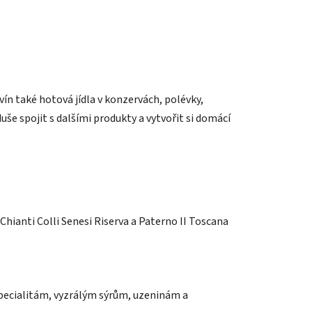
ín také hotová jídla v konzervách, polévky,
še spojit s dalšími produkty a vytvořit si domácí
Chianti Colli Senesi Riserva a Paterno II Toscana
specialitám, vyzrálým sýrům, uzeninám a