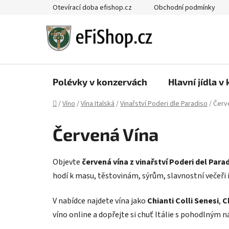
Přejít
Otevírací doba efishop.cz
Obchodní podmínky
na
obsah
Polévky v konzervách
Hlavní jídla v
Domů
/
Víno
/
Vína Italská
/
Vinařství Poderi dle Paradiso
/
Červ
Červená Vína
Objevte
červená vína z vinařství Poderi del Para
hodí k masu, těstovinám, sýrům, slavnostní večeři i
V nabídce najdete vína jako
Chianti Colli Senesi
,
C
víno online a dopřejte si chuť Itálie s pohodlný