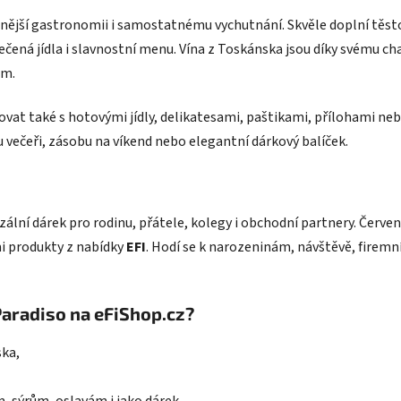
nější gastronomii i samostatnému vychutnání. Skvěle doplní těst
 pečená jídla i slavnostní menu. Vína z Toskánska jsou díky svému c
ům.
t také s hotovými jídly, delikatesami, paštikami, přílohami ne
 večeři, zásobu na víkend nebo elegantní dárkový balíček.
zální dárek pro rodinu, přátele, kolegy i obchodní partnery. Červe
i produkty z nabídky
EFI
. Hodí se k narozeninám, návštěvě, firemn
Paradiso na eFiShop.cz?
ska,