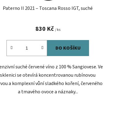
Paterno II 2021 – Toscana Rosso IGT, suché
830 Kč
/ ks
DO KOŠÍKU
enzivní suché červené víno z 100 % Sangiovese. Ve
sklenici se otevírá koncentrovanou rubínovou
vou a komplexní vůní sladkého koření, červeného
a tmavého ovoce a náznaky...