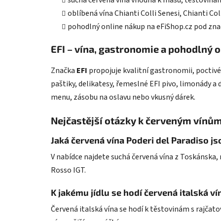
suchá červená vína vhodná k masu, těstovinám
oblíbená vína Chianti Colli Senesi, Chianti Col
pohodlný online nákup na eFiShop.cz pod zna
EFI – vína, gastronomie a pohodlný 
Značka
EFI
propojuje kvalitní gastronomii, poctivé
paštiky, delikatesy, řemeslné EFI pivo, limonády a
menu, zásobu na oslavu nebo vkusný dárek.
Nejčastější otázky k červeným vínům
Jaká červená vína Poderi del Paradiso js
V nabídce najdete suchá červená vína z Toskánska, n
Rosso IGT.
K jakému jídlu se hodí červená italská ví
Červená italská vína se hodí k těstovinám s rajč