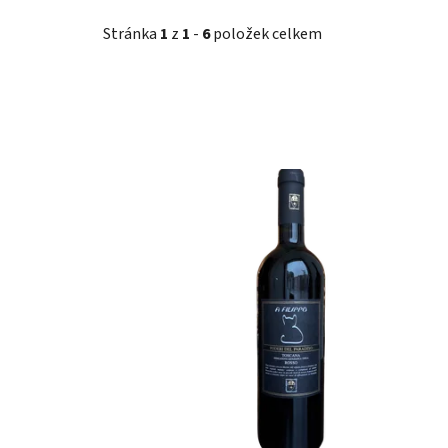
Stránka
1
z
1
-
6
položek celkem
V
ý
p
i
s
p
r
o
d
u
k