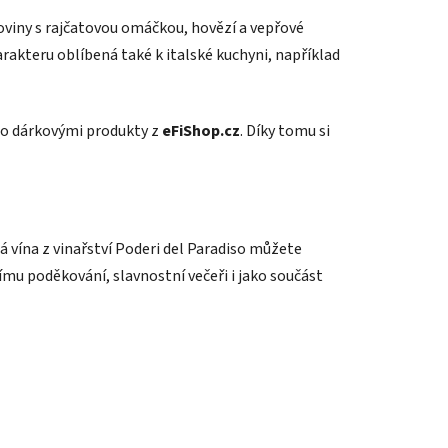
oviny s rajčatovou omáčkou, hovězí a vepřové
harakteru oblíbená také k italské kuchyni, například
bo dárkovými produkty z
eFiShop.cz
. Díky tomu si
ná vína z vinařství Poderi del Paradiso můžete
ímu poděkování, slavnostní večeři i jako součást