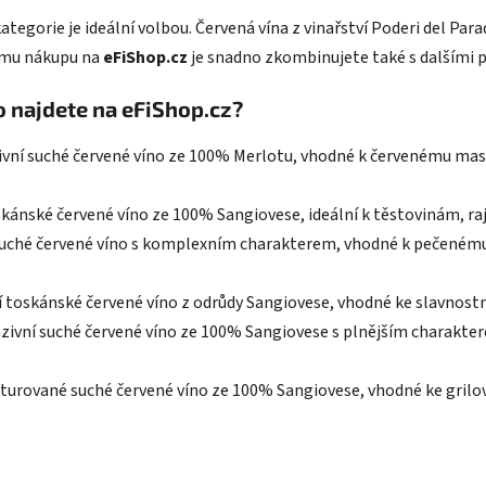
s
kategorie je ideální volbou. Červená vína z vinařství Poderi del P
u
nému nákupu na
eFiShop.cz
je snadno zkombinujete také s dalšími 
o najdete na eFiShop.cz?
ivní suché červené víno ze 100% Merlotu, vhodné k červenému m
skánské červené víno ze 100% Sangiovese, ideální k těstovinám, 
 suché červené víno s komplexním charakterem, vhodné k pečeném
 toskánské červené víno z odrůdy Sangiovese, vhodné ke slavnostn
zivní suché červené víno ze 100% Sangiovese s plnějším charakte
kturované suché červené víno ze 100% Sangiovese, vhodné ke gri