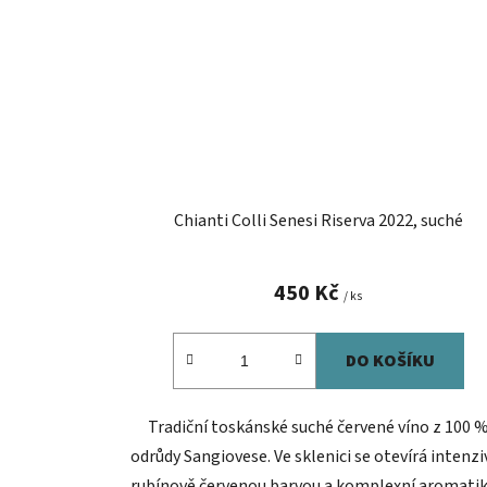
Chianti Colli Senesi Riserva 2022, suché
450 Kč
/ ks
DO KOŠÍKU
Tradiční toskánské suché červené víno z 100 
odrůdy Sangiovese. Ve sklenici se otevírá intenzi
rubínově červenou barvou a komplexní aromati