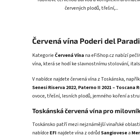
červených plodů, třešní,...
Červená vína Poderi del Paradi
Kategorie
Červená Vína
na eFiShop.cz nabízí pečl
vína, která se hodí ke slavnostnímu stolování, ita
V nabídce najdete červená vína z Toskánska, napří
Senesi Riserva 2022
,
Paterno II 2021 – Toscana 
ovoce, třešní, lesních plodů, jemného koření a str
Toskánská červená vína pro milovní
Toskánsko patří mezi nejznámější vinařské oblasti I
nabídce
EFI
najdete vína z odrůd
Sangiovese
a
Mer