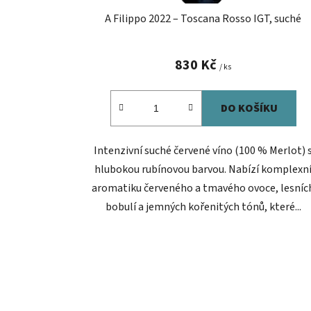
t
A Filippo 2022 – Toscana Rosso IGT, suché
ů
830 Kč
/ ks
DO KOŠÍKU
Intenzivní suché červené víno (100 % Merlot) 
hlubokou rubínovou barvou. Nabízí komplexn
aromatiku červeného a tmavého ovoce, lesníc
bobulí a jemných kořenitých tónů, které...