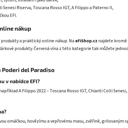
, sýrům, oslavám i jako dárek,
li Senesi Riserva, Toscana Rosso IGT, A Filippo a Paterno II,
čkou EFI.
online nákup
 produkty a praktický online nákup. Na
eFiShop.cz
najdete kromě v
 dárkové produkty. Červená vína z této kategorie tak můžete jednodu
 Poderi del Paradiso
ou v nabídce EFI?
apříklad A Filippo 2022 – Toscana Rosso IGT, Chianti Colli Senesi, 
na?
atovou omáčkou, hovězímu a vepřovému masu, zvěřině, grilovaným 