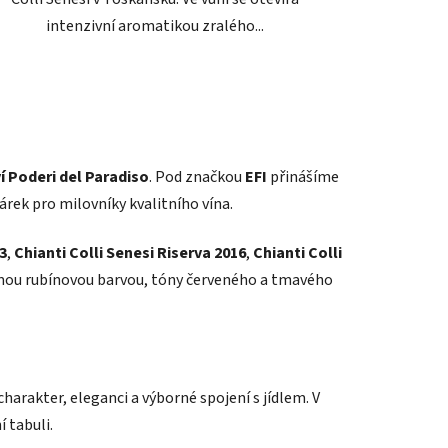
intenzivní aromatikou zralého...
í Poderi del Paradiso
. Pod značkou
EFI
přinášíme
árek pro milovníky kvalitního vína.
3
,
Chianti Colli Senesi Riserva 2016
,
Chianti Colli
jmou rubínovou barvou, tóny červeného a tmavého
charakter, eleganci a výborné spojení s jídlem. V
í tabuli.