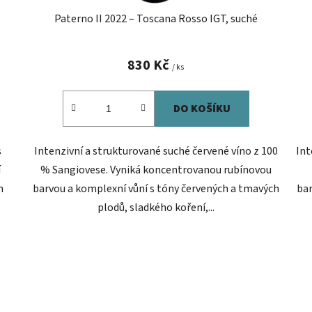
Paterno II 2022 – Toscana Rosso IGT, suché
830 Kč
/ ks
DO KOŠÍKU
s
Intenzivní a strukturované suché červené víno z 100
Int
í
% Sangiovese. Vyniká koncentrovanou rubínovou
h
barvou a komplexní vůní s tóny červených a tmavých
bar
plodů, sladkého koření,...