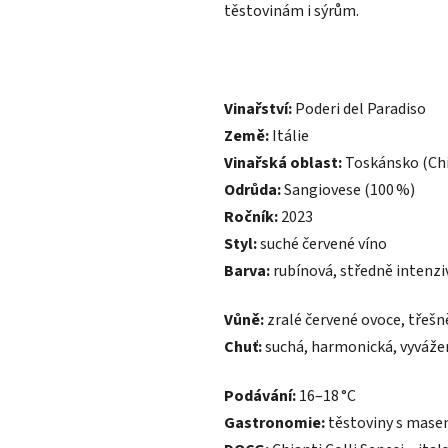
těstovinám i sýrům.
Vinařství:
Poderi del Paradiso
Země:
Itálie
Vinařská oblast:
Toskánsko (Chi
Odrůda:
Sangiovese (100 %)
Ročník:
2023
Styl:
suché červené víno
Barva:
rubínová, středně intenzi
Vůně:
zralé červené ovoce, třešn
Chuť:
suchá, harmonická, vyváže
Podávání:
16–18 °C
Gastronomie:
těstoviny s masem