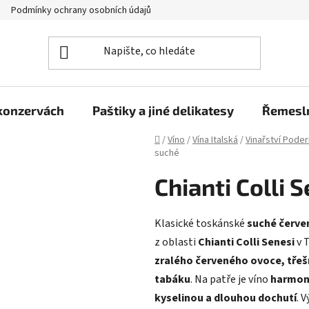
Podmínky ochrany osobních údajů
Moje objednávka
 konzervách
Paštiky a jiné delikatesy
Řemesln
Domů
/
Víno
/
Vína Italská
/
Vinařství Poder
suché
Chianti Colli 
Klasické toskánské
suché červe
z oblasti
Chianti Colli Senesi
v T
zralého červeného ovoce, třeš
tabáku
. Na patře je víno
harmoni
kyselinou a dlouhou dochutí
. 