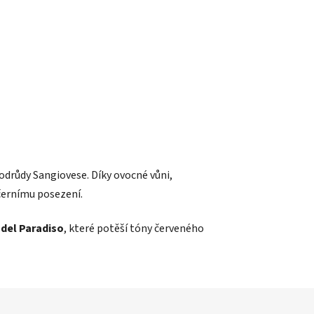
m odrůdy Sangiovese. Díky ovocné vůni,
černímu posezení.
 del Paradiso
, které potěší tóny červeného