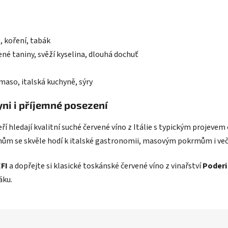
, koření, tabák
né taniny, svěží kyselina, dlouhá dochuť
aso, italská kuchyně, sýry
yni i příjemné posezení
eří hledají kvalitní suché červené víno z Itálie s typickým projeve
inům se skvěle hodí k italské gastronomii, masovým pokrmům i ve
EFI
a dopřejte si klasické toskánské červené víno z vinařství
Poderi
áku.