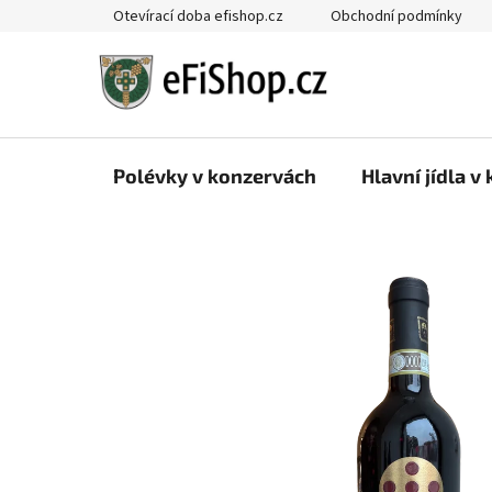
Přejít
Otevírací doba efishop.cz
Obchodní podmínky
na
obsah
Polévky v konzervách
Hlavní jídla v