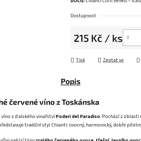
DOCG:
Chianti Colli Senesi – ital
Dostupnost
215 Kč
/ ks
Měrná cena:
Tisk
Zeptat se
Popis
ché červené víno z Toskánska
 víno z italského vinařství
Poderi del Paradiso
. Pochází z oblasti
představuje tradiční styl Chianti: ovocný, harmonický, dobře piteln
 vůni nabízí tóny
zralého červeného ovoce
,
třešní
,
lesního ovo