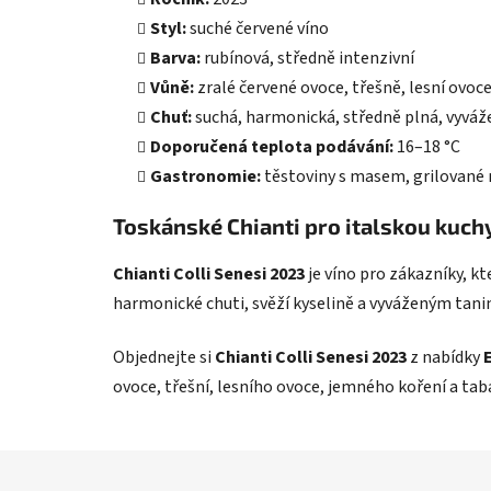
Styl:
suché červené víno
Barva:
rubínová, středně intenzivní
Vůně:
zralé červené ovoce, třešně, lesní ovoce
Chuť:
suchá, harmonická, středně plná, vyváže
Doporučená teplota podávání:
16–18 °C
Gastronomie:
těstoviny s masem, grilované m
Toskánské Chianti pro italskou kuch
Chianti Colli Senesi 2023
je víno pro zákazníky, kt
harmonické chuti, svěží kyselině a vyváženým tan
Objednejte si
Chianti Colli Senesi 2023
z nabídky
ovoce, třešní, lesního ovoce, jemného koření a tab
Z