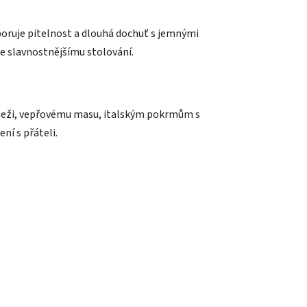
dporuje pitelnost a dlouhá dochuť s jemnými
ke slavnostnějšímu stolování.
eži, vepřovému masu, italským pokrmům s
ní s přáteli.