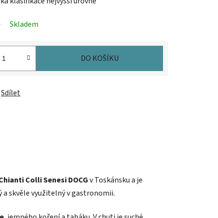
ská klasifikace nejvyšší úrovně
Skladem
DO KOŠÍKU
Sdílet
Chianti Colli Senesi DOCG
v Toskánsku a je
ý a skvěle využitelný v gastronomii.
ce
, jemného koření a tabáku. V chuti je suché,