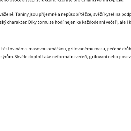
ého ovoce a svěží strukturu, která je pro Chianti velmi typická.
yvážené. Taniny jsou příjemné a nepůsobí těžce, svěží kyselina po
ký charakter. Díky tomu se hodí nejen ke každodenní večeři, ale i 
 těstovinám s masovou omáčkou, grilovanému masu, pečené drůb
ýrům. Skvěle doplní také neformální večeři, grilování nebo poseze