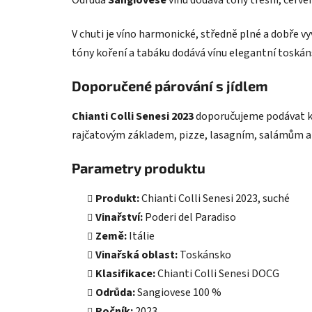
Odrůda
Sangiovese
vínu dodává tóny třešní, červen
V chuti je víno harmonické, středně plné a dobře v
tóny koření a tabáku dodává vínu elegantní toskáns
Doporučené párování s jídlem
Chianti Colli Senesi 2023
doporučujeme podávat k
rajčatovým základem, pizze, lasagním, salámům a s
Parametry produktu
Produkt:
Chianti Colli Senesi 2023, suché
Vinařství:
Poderi del Paradiso
Země:
Itálie
Vinařská oblast:
Toskánsko
Klasifikace:
Chianti Colli Senesi DOCG
Odrůda:
Sangiovese 100 %
Ročník:
2023