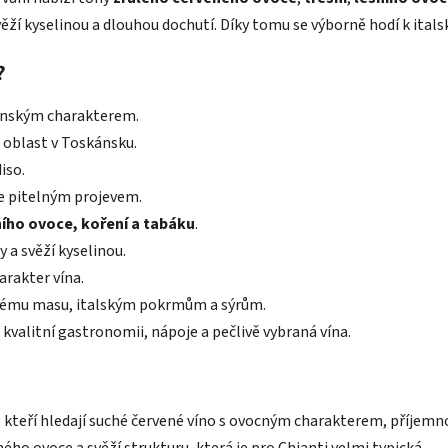
věží kyselinou a dlouhou dochutí. Díky tomu se výborně hodí k it
?
ánským charakterem.
á oblast v Toskánsku.
iso.
 pitelným projevem.
ního ovoce, koření a tabáku
.
 a svěží kyselinou.
arakter vína.
nému masu, italským pokrmům a sýrům.
 kvalitní gastronomii, nápoje a pečlivě vybraná vína.
, kteří hledají suché červené víno s ovocným charakterem, příje