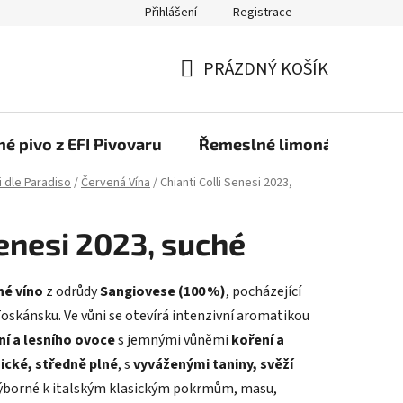
Přihlášení
Registrace
PRÁZDNÝ KOŠÍK
NÁKUPNÍ
KOŠÍK
é pivo z EFI Pivovaru
Řemeslné limonády z EFI 
i dle Paradiso
/
Červená Vína
/
Chianti Colli Senesi 2023,
Senesi 2023, suché
né víno
z odrůdy
Sangiovese (100 %)
, pocházející
oskánsku. Ve vůni se otevírá intenzivní aromatikou
ní a lesního ovoce
s jemnými vůněmi
koření a
cké, středně plné
, s
vyváženými taniny, svěží
Výborné k italským klasickým pokrmům, masu,