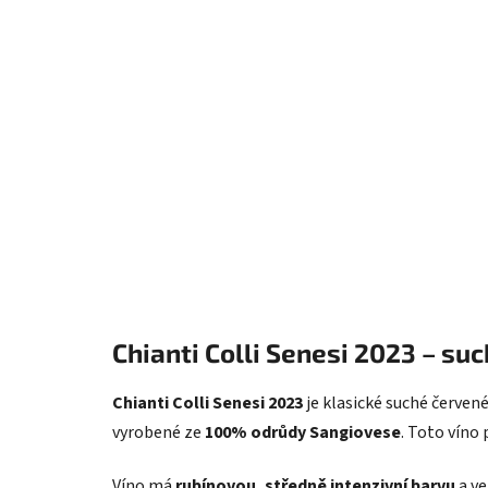
Chianti Colli Senesi 2023 – su
Chianti Colli Senesi 2023
je klasické suché červené
vyrobené ze
100% odrůdy Sangiovese
. Toto víno 
Víno má
rubínovou, středně intenzivní barvu
a ve