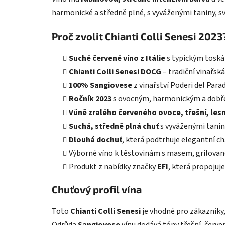
harmonické a středně plné, s vyváženými taniny, s
Proč zvolit Chianti Colli Senesi 2023
Suché červené víno z Itálie
s typickým tosk
Chianti Colli Senesi DOCG
– tradiční vinařsk
100% Sangiovese
z vinařství Poderi del Parad
Ročník 2023
s ovocným, harmonickým a dobře
Vůně zralého červeného ovoce, třešní, les
Suchá, středně plná chuť
s vyváženými taniny
Dlouhá dochuť
, která podtrhuje elegantní ch
Výborné víno k těstovinám s masem, grilova
Produkt z nabídky značky
EFI
, která propojuje
Chuťový profil vína
Toto
Chianti Colli Senesi
je vhodné pro zákazníky