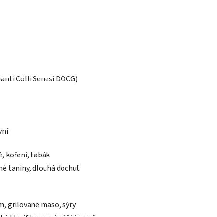
anti Colli Senesi DOCG)
vní
ě, koření, tabák
né taniny, dlouhá dochuť
, grilované maso, sýry