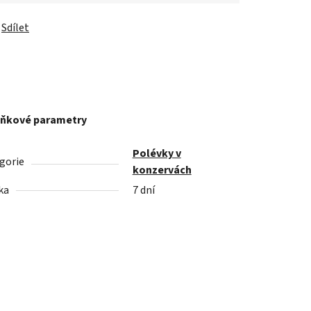
Sdílet
ňkové parametry
Polévky v
gorie
konzervách
ka
7 dní