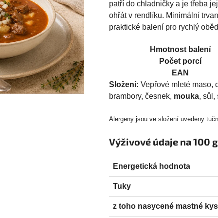
patří do chladničky a je třeba j
ohřát v rendlíku. Minimální trva
praktické balení pro rychlý obě
Hmotnost balení
Počet porcí
EAN
Složení:
Vepřové mleté maso, cib
brambory, česnek,
mouka
, sůl
Alergeny jsou ve složení uvedeny tučn
Výživové údaje na 100 g
Energetická hodnota
Tuky
z toho nasycené mastné kys