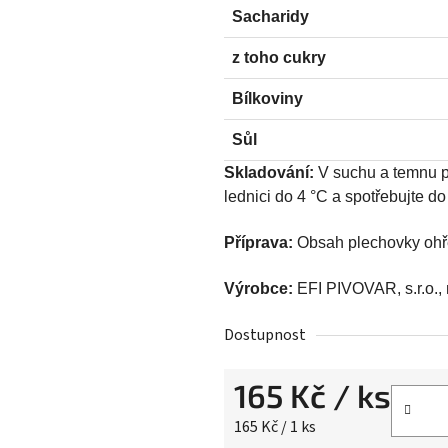
Sacharidy
z toho cukry
Bílkoviny
Sůl
Skladování:
V suchu a temnu př
lednici do 4 °C a spotřebujte do
Příprava:
Obsah plechovky ohřej
Výrobce:
EFI PIVOVAR, s.r.o., 
Dostupnost
165 Kč
/ ks
Měrná cena:
165 Kč / 1 ks