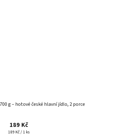
700 g – hotové české hlavní jídlo, 2 porce
189 Kč
Měrná
189 Kč / 1 ks
cena: