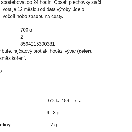
ej spotřebovat do 24 hodin. Obsah plechovky stačí
nlivost je 12 měsíců od data výroby. Jde o
d, večeři nebo zásobu na cesty.
700 g
2
8594215390381
ule, rajčatový protlak, hovězí vývar (
celer
),
, směs koření.
ě.
373 kJ / 89.1 kcal
4.18 g
eliny
1.2 g