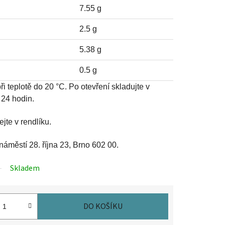
7.55 g
2.5 g
5.38 g
0.5 g
i teplotě do 20 °C. Po otevření skladujte v
 24 hodin.
te v rendlíku.
náměstí 28. října 23, Brno 602 00.
Skladem
DO KOŠÍKU