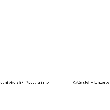
čepní pivo z EFI Pivovaru Brno
Katův šleh v konzervě 