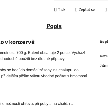
Tisk
Zeptat se
Popis
lo v konzervě
Dopl
hmotností 700 g. Balení obsahuje 2 porce. Vychází
Kate
ednoduché použití bez dlouhé přípravy.
Záru
ýroby se hodí do domácí zásoby, na chalupu, do
je při delším pěším výletu vhodné počítat s hmotností
ci s možností ohřevu, při pobytu na chatě, na