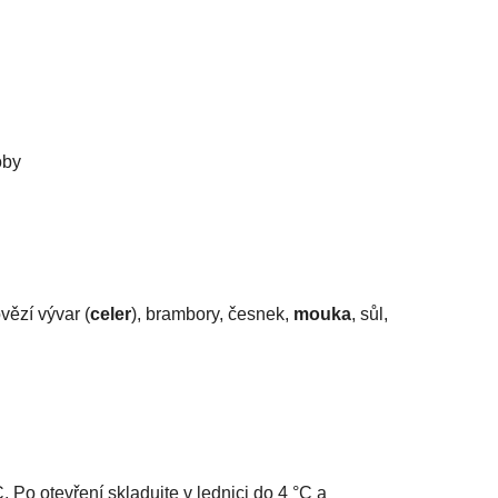
oby
vězí vývar (
celer
), brambory, česnek,
mouka
, sůl,
 Po otevření skladujte v lednici do 4 °C a