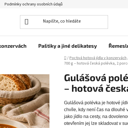
Podmínky ochrany osobních údajů
Moje objednávka
 konzervách
Paštiky a jiné delikatesy
Řemesln
Domů
/
Poctivá hotová jídla v konzervách
700 g – hotová česká polévka, 2 porc
Gulášová polé
– hotová česk
Gulášová polévka je hotové jídlo
chvíle, kdy není čas na dlouhé 
jako jídlo na cesty, na dovoleno
otevřením jej lze skladovat v su