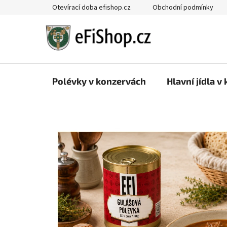
Přejít
Otevírací doba efishop.cz
Obchodní podmínky
na
obsah
Polévky v konzervách
Hlavní jídla v