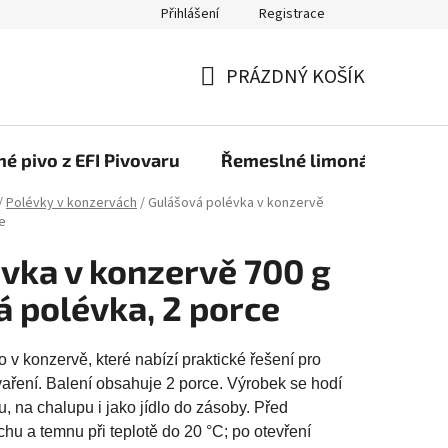
Přihlášení
Registrace
PRÁZDNÝ KOŠÍK
NÁKUPNÍ
KOŠÍK
é pivo z EFI Pivovaru
Řemeslné limonády z EFI 
/
Polévky v konzervách
/
Gulášová polévka v konzervě
e
vka v konzervě 700 g
á polévka, 2 porce
 v konzervě, které nabízí praktické řešení pro
vaření. Balení obsahuje 2 porce. Výrobek se hodí
u, na chalupu i jako jídlo do zásoby. Před
chu a temnu při teplotě do 20 °C; po otevření